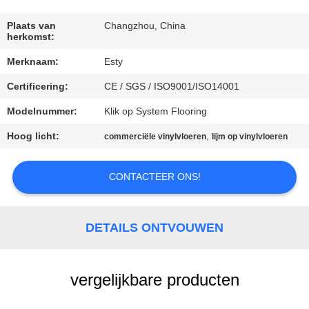
KWALITEITSCONTROLE
Plaats van
Changzhou, China
herkomst:
Merknaam:
Esty
NEEM
Certificering:
CE / SGS / ISO9001/ISO14001
CONTACT
MET
Modelnummer:
Klik op System Flooring
ONS
Hoog licht:
,
commerciële vinylvloeren
lijm op vinylvloeren
OP
CONTACTEER ONS!
NIEUWS
DETAILS ONTVOUWEN
GEVALLEN
vergelijkbare producten
VRAAG