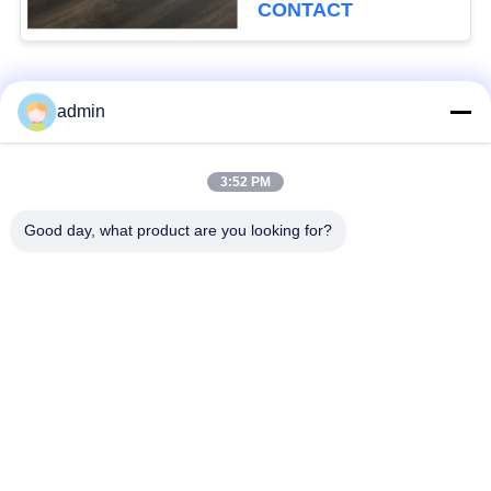
CONTACT
populaire categorieën
Alle
admin
bevloering van de
3:52 PM
Flexible PVC-vloeren
luxe de vinyltegel
Good day, what product are you looking for?
homogene pvc-
PVC-vloeren voor
vloeren
ziekenhuizen
Anti-statische PVC-
Anti-statisch PVC-
vloeren
plaat
Vinylvloeren met
zelfklevende
droge achterkant
vinylbevloering