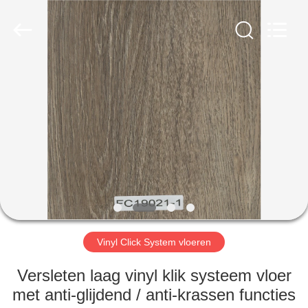
BUILDING
MATERIALS
CO.,LTD.
All
Rights
Reserved.
Developed
by
HUIS
ECER
PRODUCTEN
VR-
SHOW
OVER
ONS
Vinyl Click System vloeren
Versleten laag vinyl klik systeem vloer
FABRIEKSTOCHT
met anti-glijdend / anti-krassen functies