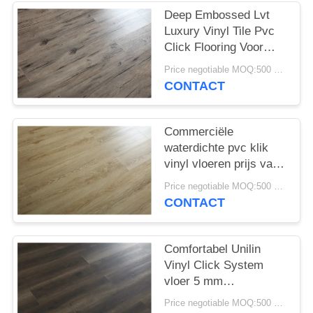
EEN
Deep Embossed Lvt
OFFERTE
Luxury Vinyl Tile Pvc
Click Flooring Voor
Home Decoratie
SITEMAP
Price negotiable MOQ:500 vierkante meter
CONTACT
PRIVACYBELEID
Commerciële
waterdichte pvc klik
vinyl vloeren prijs van
houten vloeren voor
Price negotiable MOQ:500 vierkante meter
verschillende plaatsen
CONTACT
Comfortabel Unilin
Vinyl Click System
vloer 5 mm
milieuvriendelijk
Price negotiable MOQ:500 vierkante meter