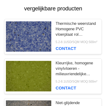
NIEUWS
vergelijkbare producten
GEVALLEN
Thermische weerstand
Homogene PVC
vloerplaat rol
VRAAG
antibacteriële niet-glij
5.2-8.1USD/SQM MOQ:500m²
EEN
CONTACT
OFFERTE
Kleurrijke, homogene
vinylvloeren -
milieuvriendelijke
SITEMAP
plastic
5.2-8.1USD/SQM MOQ:500m²
ziekenhuisbibliotheek
CONTACT
PRIVACYBELEID
Niet-glijdende