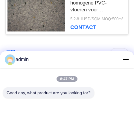
homogene PVC-
vloeren voor
commerciële en
5.2-8.1USD/SQM MOQ:500m²
ziekenhuisdecoratie
CONTACT
populaire categorieën
Alle
admin
bevloering van de
8:47 PM
Flexible PVC-vloeren
luxe de vinyltegel
Good day, what product are you looking for?
homogene pvc-
PVC-vloeren voor
vloeren
ziekenhuizen
Anti-statische PVC-
Anti-statisch PVC-
vloeren
plaat