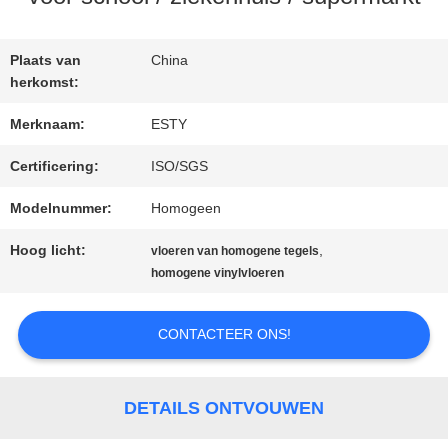
FABRIEKSTOCHT
Plaats van
China
herkomst:
KWALITEITSCONTROLE
Merknaam:
ESTY
Certificering:
ISO/SGS
NEEM
Modelnummer:
Homogeen
CONTACT
Hoog licht:
,
vloeren van homogene tegels
homogene vinylvloeren
MET
ONS
CONTACTEER ONS!
OP
DETAILS ONTVOUWEN