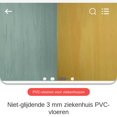
BUILDING
MATERIALS
CO.,LTD.
All
Rights
Reserved.
Developed
by
HUIS
ECER
PRODUCTEN
VR-
SHOW
OVER
ONS
PVC-vloeren voor ziekenhuizen
Niet-glijdende 3 mm ziekenhuis PVC-
FABRIEKSTOCHT
vloeren