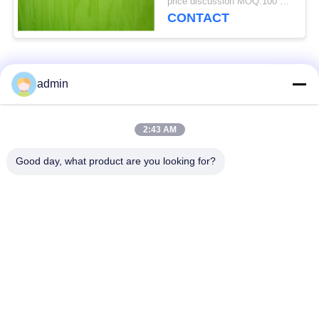
price discussion MOQ:100 vierkante meter
doeleinden
CONTACT
populaire categorieën
Alle
admin
bevloering van de
2:43 AM
Flexible PVC-vloeren
luxe de vinyltegel
Good day, what product are you looking for?
homogene pvc-
PVC-vloeren voor
vloeren
ziekenhuizen
Anti-statische PVC-
Anti-statisch PVC-
vloeren
plaat
Vinylvloeren met
zelfklevende
droge achterkant
vinylbevloering