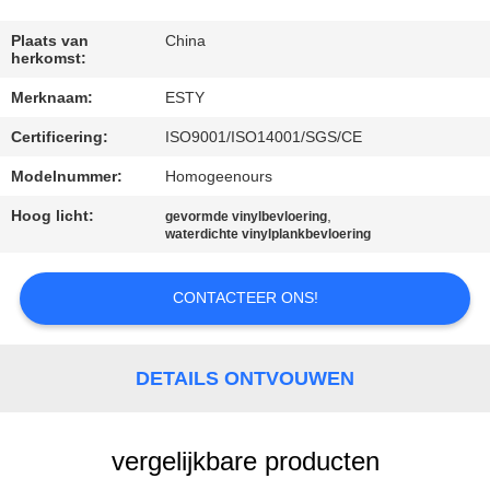
KWALITEITSCONTROLE
Plaats van
China
herkomst:
Merknaam:
ESTY
NEEM
Certificering:
ISO9001/ISO14001/SGS/CE
CONTACT
MET
Modelnummer:
Homogeenours
ONS
Hoog licht:
,
gevormde vinylbevloering
waterdichte vinylplankbevloering
OP
CONTACTEER ONS!
NIEUWS
DETAILS ONTVOUWEN
GEVALLEN
VRAAG
vergelijkbare producten