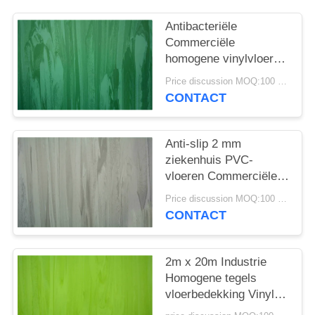
EEN
OFFERTE
Antibacteriële
Commerciële
homogene vinylvloeren
SITEMAP
Duurzaam
Price discussion MOQ:100 vierkante meter
waterbestendig
CONTACT
PRIVACYBELEID
Anti-slip 2 mm
ziekenhuis PVC-
vloeren Commerciële
kwaliteit homogene
Price discussion MOQ:100 vierkante meter
vinylrol
CONTACT
2m x 20m Industrie
Homogene tegels
vloerbedekking Vinyl
voor medische