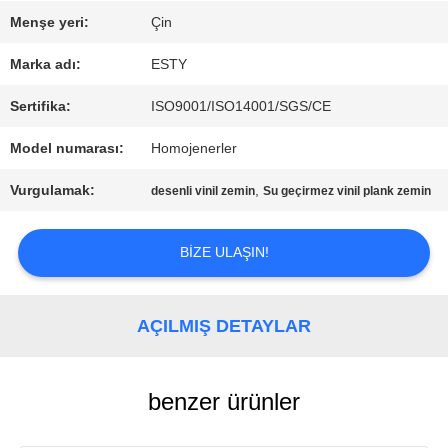
Menşe yeri:
Çin
FABRIKA
Marka adı:
ESTY
TURU
Sertifika:
ISO9001/ISO14001/SGS/CE
Model numarası:
Homojenerler
KALITE
Vurgulamak:
,
desenli vinil zemin
Su geçirmez vinil plank zemin
KONTROLÜ
BIZE ULAŞIN!
BIZIMLE
AÇILMIŞ DETAYLAR
İLETIŞIM
benzer ürünler
HABERLER