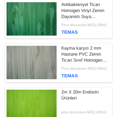
Antibakteriyel Ticari
DAVALAR
Homogen Vinyl Zemin
Dayanıklı Suya
Dayanıklı
Price discussion MOQ:100m2
TEKLIF
TEMAS
ET
Kayma karşıtı 2 mm
Hastane PVC Zemin
SITE
Ticari Sınıf Homogen
Vinil Rulo
Price discussion MOQ:100m2
HARITASI
TEMAS
GIZLILIK
2m X 20m Endüstri
Ürünleri
POLITIKASI
price discussion MOQ:100m2