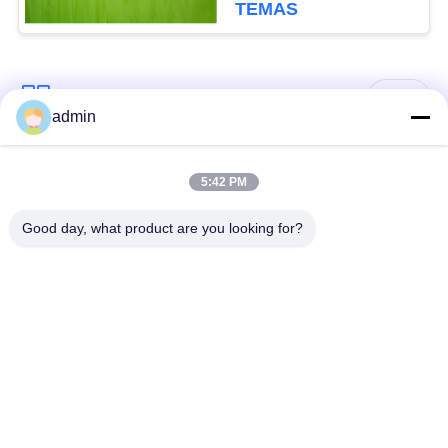
TEMAS
Popüler Kategoriler
Tüm
admin
Lüks Vinyl Plakalı
5:42 PM
Esnek PVC zemin
Zemin
Good day, what product are you looking for?
Hastane PVC
Homogen pvc zemin
zeminleri
Anti-statik PVC
Anti-statik PVC levha
zemin
Kuru Geri Vinyl
Kendi kendine
Zemin
yapışkan vinil zemin