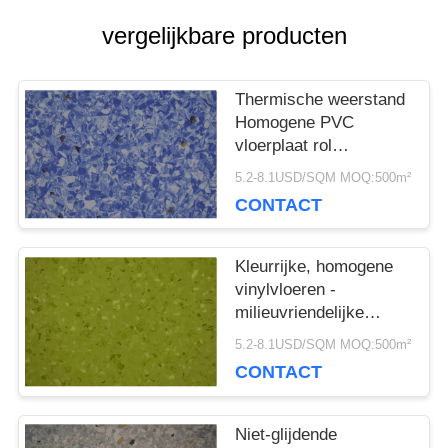
NIEUWS
vergelijkbare producten
GEVALLEN
Thermische weerstand
Homogene PVC
vloerplaat rol
VRAAG
antibacteriële niet-glij
5.2-8.1USD/SQM MOQ:500m²
EEN
CONTACT
OFFERTE
Kleurrijke, homogene
vinylvloeren -
milieuvriendelijke
SITEMAP
plastic
5.2-8.1USD/SQM MOQ:500m²
ziekenhuisbibliotheek
CONTACT
PRIVACYBELEID
Niet-glijdende