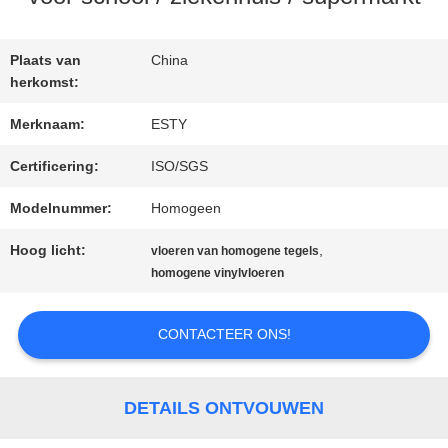
FABRIEKSTOCHT
Plaats van
China
herkomst:
KWALITEITSCONTROLE
Merknaam:
ESTY
Certificering:
ISO/SGS
NEEM
Modelnummer:
Homogeen
CONTACT
Hoog licht:
,
vloeren van homogene tegels
homogene vinylvloeren
MET
ONS
CONTACTEER ONS!
OP
DETAILS ONTVOUWEN