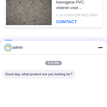
homogene PVC-
vloeren voor
commerciële en
5.2-8.1USD/SQM MOQ:500m²
ziekenhuisdecoratie
CONTACT
populaire categorieën
Alle
admin
bevloering van de
8:15 PM
Flexible PVC-vloeren
luxe de vinyltegel
Good day, what product are you looking for?
homogene pvc-
PVC-vloeren voor
vloeren
ziekenhuizen
Anti-statische PVC-
Anti-statisch PVC-
vloeren
plaat