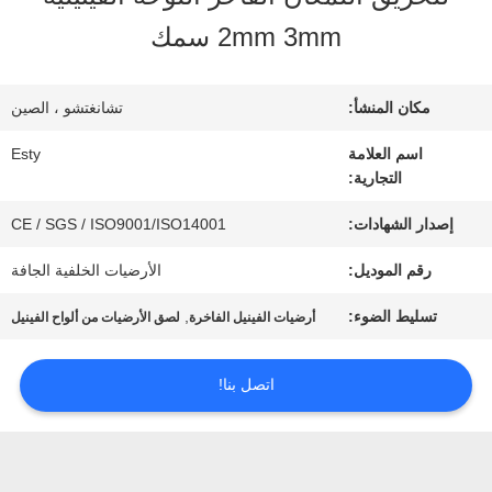
جولة
2mm 3mm سمك
في
المصنع
مكان المنشأ:
تشانغتشو ، الصين
اسم العلامة
Esty
التجارية:
مراقبة
إصدار الشهادات:
CE / SGS / ISO9001/ISO14001
الجودة
رقم الموديل:
الأرضيات الخلفية الجافة
اتصل
تسليط الضوء:
,
أرضيات الفينيل الفاخرة
لصق الأرضيات من ألواح الفينيل
بنا
اتصل بنا!
أخبار