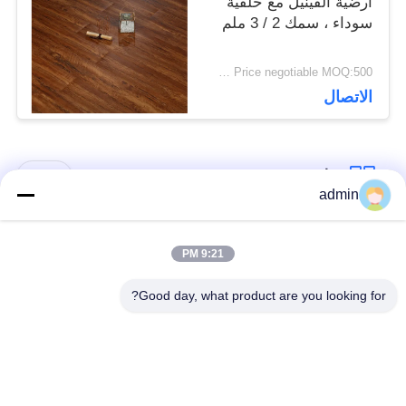
أرضية الفينيل مع خلفية
سوداء ، سمك 2 / 3 ملم
Price negotiable MOQ:500 متر مربع
الاتصال
فئات شعبية
جميع
admin
الأرضيات المرنة من
9:21 PM
أرضيات الفينيل الفاخرة
البلاستيك
Good day, what product are you looking for?
أرضيات متجانسة من
أرضيات من البروتوكول
PVC
في المستشفى
أرضيات PVC مضادة
ورق PVC مضاد