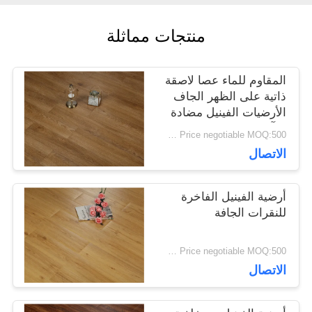
القضايا
منتجات مماثلة
اطلب
المقاوم للماء عصا لاصقة
ذاتية على الظهر الجاف
اقتباس
الأرضيات الفينيل مضادة
للتآكل
Price negotiable MOQ:500 متر مربع
الاتصال
خريطة
الموقع
أرضية الفينيل الفاخرة
للنقرات الجافة
سياسة
Price negotiable MOQ:500 متر مربع
الاتصال
الخصوصية