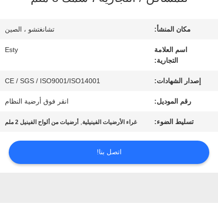
جولة
في
مكان المنشأ:
تشانغتشو ، الصين
المصنع
اسم العلامة
Esty
التجارية:
مراقبة
إصدار الشهادات:
CE / SGS / ISO9001/ISO14001
رقم الموديل:
انقر فوق أرضية النظام
الجودة
تسليط الضوء:
,
غراء الأرضيات الفينيلية
أرضيات من ألواح الفينيل 2 ملم
اتصل
اتصل بنا!
بنا
أخبار