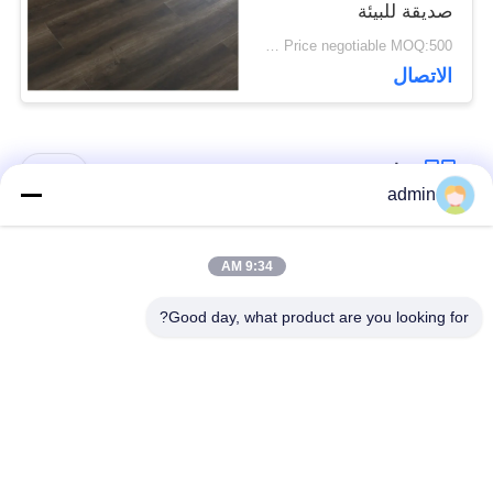
صديقة للبيئة
Price negotiable MOQ:500 متر مربع
الاتصال
فئات شعبية
جميع
admin
الأرضيات المرنة من
9:34 AM
أرضيات الفينيل الفاخرة
البلاستيك
Good day, what product are you looking for?
أرضيات متجانسة من
أرضيات من البروتوكول
PVC
في المستشفى
أرضيات PVC مضادة
ورق PVC مضاد
للستاتيكية
للستاتيكية