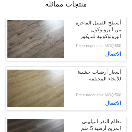
منتجات مماثلة
القضايا
أسطح الفينيل الفاخرة
من البروتوكول
اطلب
البروتوكولية للديكور
المنزلي
اقتباس
Price negotiable MOQ:500 متر مربع
الاتصال
خريطة
أسعار أرضيات خشبية
للأنحاء المختلفة
الموقع
Price negotiable MOQ:500 متر مربع
سياسة
الاتصال
الخصوصية
نظام النقر النيلييني
المريح أرضية 5 ملم