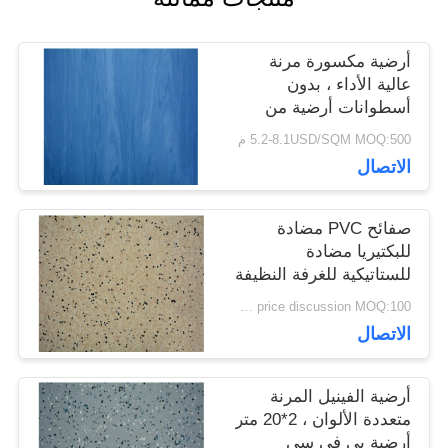
القضايا
أرضية مكسورة مرنة
عالية الأداء ، بدون
أسطوانات أرضية من
اطلب
الفينيل المعدنية الثقيلة
5.2-8.1USD/SQM MOQ:500 م
اقتباس
الاتصال
خريطة
صفائح PVC مضادة
للبكتيريا مضادة
الموقع
للستاتيكية للغرفة النظيفة
/ المستشفى / المدرسة
price discussion MOQ:100 مترا مربعا
الاتصال
سياسة
الخصوصية
أرضية الفينيل المرنة
متعددة الألوان ، 2*20 متر
أرضية بي في سي