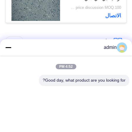
متجانسة
price discussion MOQ:100 مترا مربعا
الاتصال
فئات شعبية
جميع
admin
الأرضيات المرنة من
4:52 PM
أرضيات الفينيل الفاخرة
البلاستيك
Good day, what product are you looking for?
أرضيات متجانسة من
أرضيات من البروتوكول
PVC
في المستشفى
أرضيات PVC مضادة
ورق PVC مضاد
للستاتيكية
للستاتيكية