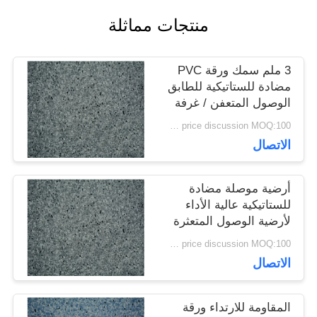
منتجات مماثلة
القضايا
3 ملم سمك ورقة PVC
اطلب
مضادة للستاتيكية للطابق
الوصول المتعفن / غرفة
اقتباس
الكمبيوتر
price discussion MOQ:100 مترا مربعا
الاتصال
خريطة
أرضية موصلة مضادة
الموقع
للستاتيكية عالية الأداء
لأرضية الوصول المتعثرة
سياسة
price discussion MOQ:100 مترا مربعا
الاتصال
الخصوصية
المقاومة للارتداء ورقة