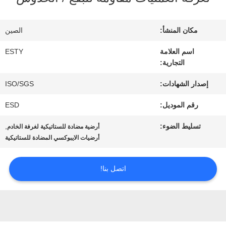
جولة
في
مكان المنشأ:
الصين
المصنع
اسم العلامة
ESTY
التجارية:
مراقبة
إصدار الشهادات:
ISO/SGS
رقم الموديل:
ESD
الجودة
تسليط الضوء:
,
أرضية مضادة للستاتيكية لغرفة الخادم
أرضيات الايبوكسي المضادة للستاتيكية
اتصل
بنا
اتصل بنا!
أخبار