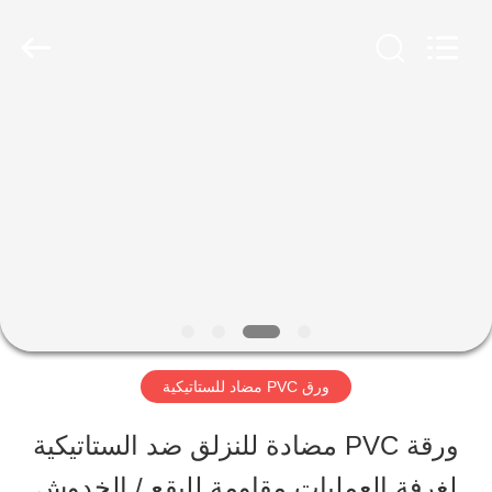
JIANGSU
ESTY
BUILDING
MATERIALS
CO.,LTD.
All
المنزل
Rights
Reserved.
Developed
by
ECER
المنتجات
برنامج
VR
ورق PVC مضاد للستاتيكية
حولنا
ورقة PVC مضادة للنزلق ضد الستاتيكية
لغرفة العمليات مقاومة للبقع / الخدوش