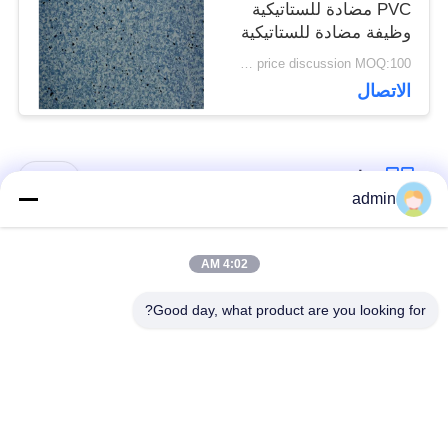
PVC مضادة للستاتيكية
وظيفة مضادة للستاتيكية
الدائمة متوفرة
price discussion MOQ:100 مترا مربعا
الاتصال
فئات شعبية
جميع
admin
الأرضيات المرنة من
4:02 AM
أرضيات الفينيل الفاخرة
البلاستيك
Good day, what product are you looking for?
أرضيات متجانسة من
أرضيات من البروتوكول
PVC
في المستشفى
أرضيات PVC مضادة
ورق PVC مضاد
للستاتيكية
للستاتيكية