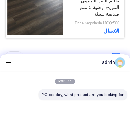
نظام النقر النيلييني
المريح أرضية 5 ملم
صديقة للبيئة
Price negotiable MOQ:500 متر مربع
الاتصال
فئات شعبية
جميع
admin
الأرضيات المرنة من
5:44 PM
أرضيات الفينيل الفاخرة
البلاستيك
Good day, what product are you looking for?
أرضيات متجانسة من
أرضيات من البروتوكول
PVC
في المستشفى
أرضيات PVC مضادة
ورق PVC مضاد