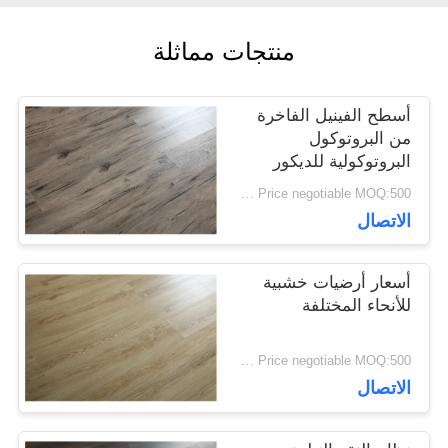
القضايا
منتجات مماثلة
اطلب
أسطح الفينيل الفاخرة
من البروتوكول
اقتباس
البروتوكولية للديكور
المنزلي
Price negotiable MOQ:500 متر مربع
الاتصال
خريطة
الموقع
أسعار أرضيات خشبية
للأنحاء المختلفة
سياسة
Price negotiable MOQ:500 متر مربع
الاتصال
الخصوصية