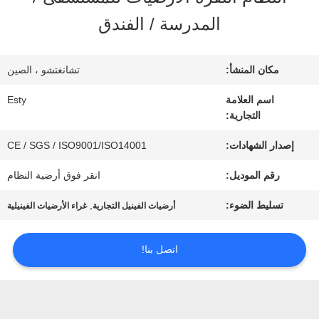
جولة
المدرسة / الفندق
في
المصنع
مكان المنشأ:
تشانغتشو ، الصين
اسم العلامة
Esty
التجارية:
مراقبة
إصدار الشهادات:
CE / SGS / ISO9001/ISO14001
الجودة
رقم الموديل:
انقر فوق أرضية النظام
اتصل
تسليط الضوء:
,
أرضيات الفينيل التجارية
غراء الأرضيات الفينيلية
بنا
اتصل بنا!
أخبار