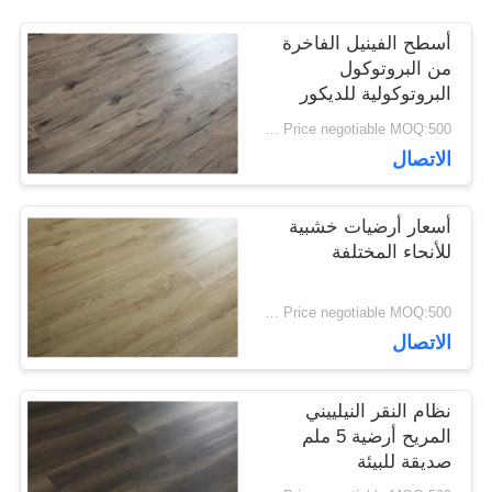
القضايا
أسطح الفينيل الفاخرة
من البروتوكول
البروتوكولية للديكور
اطلب
المنزلي
Price negotiable MOQ:500 متر مربع
الاتصال
اقتباس
أسعار أرضيات خشبية
خريطة
للأنحاء المختلفة
الموقع
Price negotiable MOQ:500 متر مربع
الاتصال
سياسة
نظام النقر النيلييني
الخصوصية
المريح أرضية 5 ملم
صديقة للبيئة