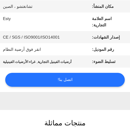
جولة
مكان المنشأ:
تشانغتشو ، الصين
في
اسم العلامة
Esty
التجارية:
المصنع
إصدار الشهادات:
CE / SGS / ISO9001/ISO14001
مراقبة
رقم الموديل:
انقر فوق أرضية النظام
الجودة
تسليط الضوء:
,
أرضيات الفينيل التجارية
غراء الأرضيات الفينيلية
اتصل بنا!
اتصل
بنا
أخبار
منتجات مماثلة