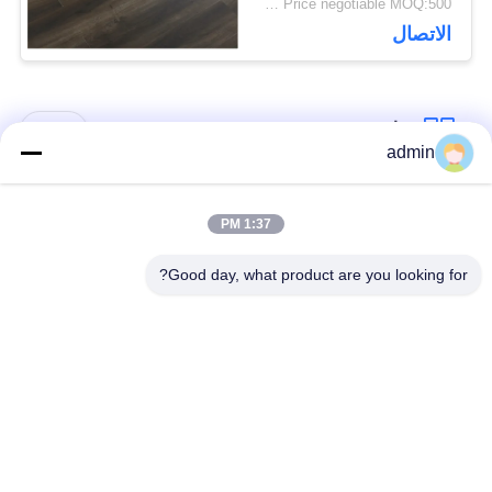
Price negotiable MOQ:500 متر مربع
الاتصال
فئات شعبية
جميع
admin
الأرضيات المرنة من
1:37 PM
أرضيات الفينيل الفاخرة
البلاستيك
Good day, what product are you looking for?
أرضيات متجانسة من
أرضيات من البروتوكول
PVC
في المستشفى
أرضيات PVC مضادة
ورق PVC مضاد
للستاتيكية
للستاتيكية
أرضيات الفينيل ذاتية