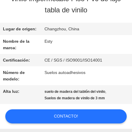
NOSOTROS
tabla de vinilo
RECORRIDO
Lugar de origen:
Changzhou, China
POR
Nombre de la
Esty
marca:
LA
Certificación:
CE / SGS / ISO9001/ISO14001
FÁBRICA
Número de
Suelos autoadhesivos
modelo:
CONTROL
Alta luz:
,
suelo de madera del tablón del vinilo
Suelos de madera de vinilo de 3 mm
DE
CALIDAD
CONTACTO!