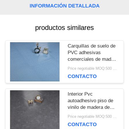
CONTACTA
INFORMACIÓN DETALLADA
CON
productos similares
NOSOTROS
Carquillas de suelo de
PVC adhesivas
NOTICIAS
comerciales de madera
ligera en relieve
Price negotiable MOQ:500 metros cuadrados
CASOS
CONTACTO
DE
Interior Pvc
TRABAJO
autoadhesivo piso de
vinilo de madera de
piedra relieve azulejos
Price negotiable MOQ:500 metros cuadrados
de roble
SOLICITAR
CONTACTO