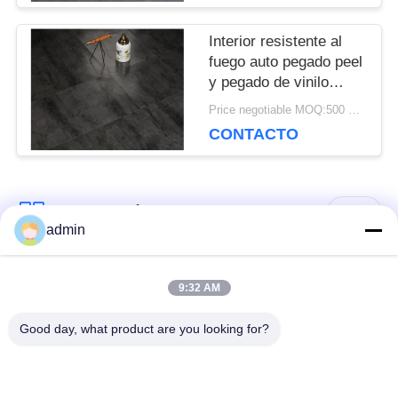
UNA CITA
Interior resistente al
fuego auto pegado peel
y pegado de vinilo
MAPA
pegamento para suelos
Price negotiable MOQ:500 metros cuadrados
abajo Lvt
DEL
CONTACTO
SITIO
Categorías Populares
Todos
admin
POLÍTICA
DE
Suelos de PVC
suelo de lujo de la
9:32 AM
flexibles
teja del vinilo
PRIVACIDAD
Good day, what product are you looking for?
suelos homogéneos
suelos de PVC para
de PVC
hospitales