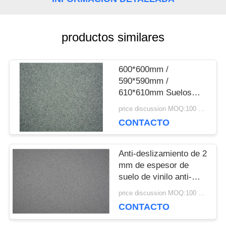
CONTACTA
CON
productos similares
NOSOTROS
600*600mm /
590*590mm /
NOTICIAS
610*610mm Suelos
antistaticos con
price discussion MOQ:100 metros cuadrados
espesor de 3 mm
CONTACTO
CASOS
DE
Anti-deslizamiento de 2
mm de espesor de
TRABAJO
suelo de vinilo anti-
estático CE / SGS /
price discussion MOQ:100 metros cuadrados
ISO Certificado
CONTACTO
SOLICITAR