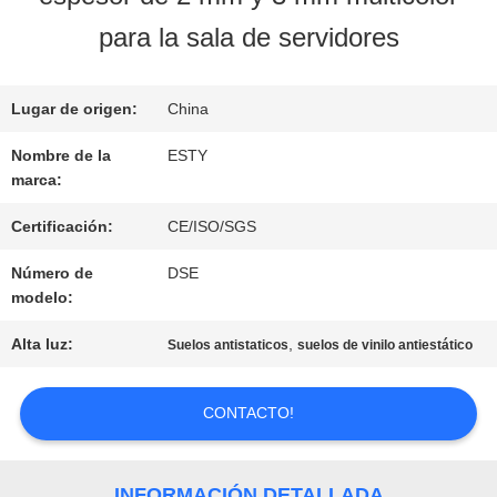
NOSOTROS
para la sala de servidores
RECORRIDO
Lugar de origen:
China
POR
Nombre de la
ESTY
marca:
LA
Certificación:
CE/ISO/SGS
FÁBRICA
Número de
DSE
modelo:
CONTROL
Alta luz:
,
Suelos antistaticos
suelos de vinilo antiestático
DE
CONTACTO!
CALIDAD
INFORMACIÓN DETALLADA