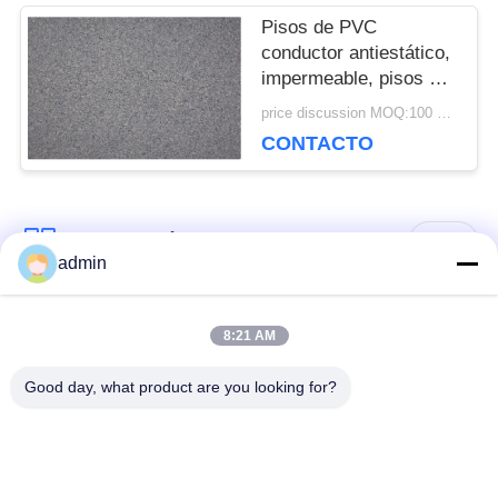
UNA CITA
Pisos de PVC
conductor antiestático,
impermeable, pisos de
vinilo Esd para la sala
MAPA
price discussion MOQ:100 metros cuadrados
de computadoras
CONTACTO
DEL
SITIO
Categorías Populares
Todos
admin
POLÍTICA
Suelos de PVC
suelo de lujo de la
8:21 AM
DE
flexibles
teja del vinilo
Good day, what product are you looking for?
PRIVACIDAD
suelos homogéneos
suelos de PVC para
de PVC
hospitales