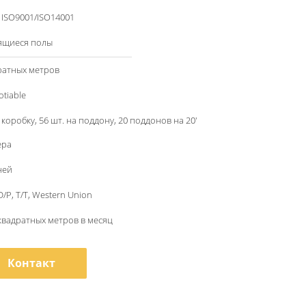
/ ISO9001/ISO14001
ящиеся полы
ратных метров
otiable
 коробку, 56 шт. на поддону, 20 поддонов на 20'
ера
ней
 D/P, T/T, Western Union
квадратных метров в месяц
Контакт