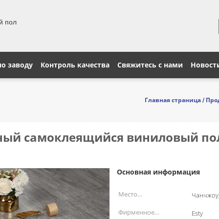
й пол
по заводу
Контроль качества
Свяжитесь с нами
Новост
Главная страница
Про
/
ый самоклеящийся виниловый по
Основная информация
Место
Чанчжоу,
происхождения:
Фирменное
Esty