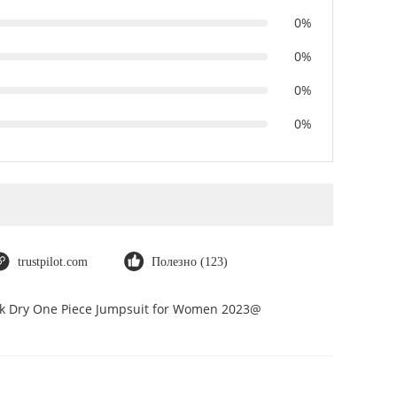
0%
0%
0%
0%
trustpilot.com
Полезно (123)
ick Dry One Piece Jumpsuit for Women 2023@