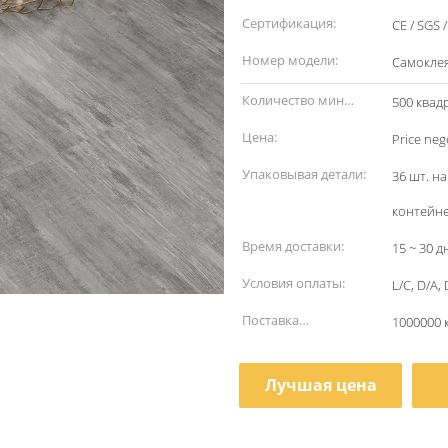
наименование:
Сертификация:
CE / SGS 
Номер модели:
Самокле
Количество мин
500 квад
заказа:
Цена:
Price neg
Упаковывая детали:
36 шт. на
контейн
Время доставки:
15 ~ 30 д
Условия оплаты:
L/C, D/A,
Поставка
1000000 
способности:
Лучшая цена