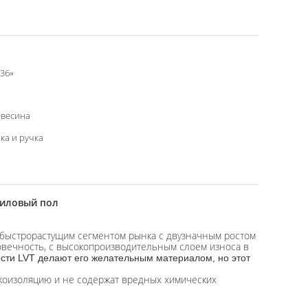
x36»
евесина
ка и ручка
ниловый пол
м быстрорастущим сегментом рынка с двузначным ростом
олговечность, с высокопроизводительным слоем износа в
сти LVT делают его желательным материалом, но этот
коизоляцию и не содержат вредных химических