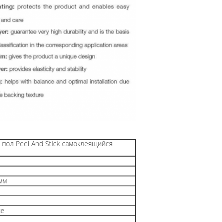
ол Peel And Stick самоклеящийся
 мм
ие