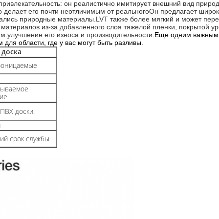
ривлекательность: он реалистично имитирует внешний вид природн
 делает его почти неотличимым от реальногоОн предлагает широк
вались природные материалы.LVT также более мягкий и может перен
материалов из-за добавленного слоя тяжелой пленки, покрытой у
м.улучшение его износа и производительности.
Еще одним важным 
для области, где у вас могут быть разливы.
 доска
роницаемые
тываемое
ие
ПВХ доски.
м
кий срок службы