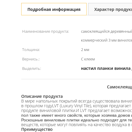
Подробная информация
Характер проду
Наименование продукта:
самоклеящийся деревянны
коммерческий 3 мм винило
Толщина:
2 мм
Вернись.:
С клеем
настил планки винила
Выделить:
Самоклеящи
Описание продукта
В мире напольных покрытий всегда существовала винил
в прошлом годуLVT (Luxury Vinyl Tile), которая предлаг
продукте виниловой плитки.И LVT предлагает возможнос
пол также имеет много свойств, которые хозяева домов 
Роскошные виниловые плитки идеально подходят для тех
веществ, которые могут повлиять на качество воздуха в
Преимущество