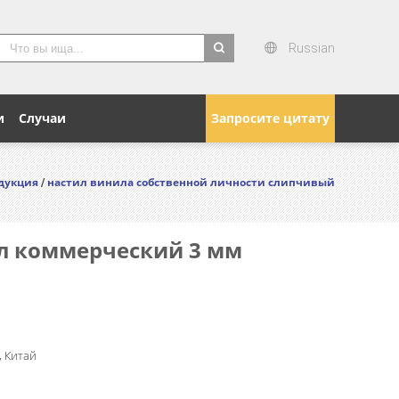
Russian
search
и
Случаи
Запросите цитату
дукция
настил винила собственной личности слипчивый
/
л коммерческий 3 мм
 Китай