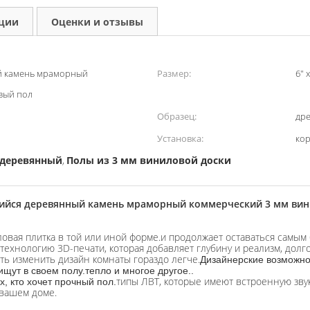
кции
Оценки и отзывы
й камень мраморный
Размер:
6" 
вый пол
Образец:
др
Установка:
кор
 деревянный
Полы из 3 мм виниловой доски
,
йся деревянный камень мраморный коммерческий 3 мм ви
овая плитка в той или иной форме.и продолжает оставаться самы
ает технологию 3D-печати, которая добавляет глубину и реализм, д
ть изменить дизайн комнаты гораздо легче.
Дизайнерские возможно
ищут в своем полу.тепло и многое другое..
типы ЛВТ, которые имеют встроенную зву
, кто хочет прочный пол.
 вашем доме.