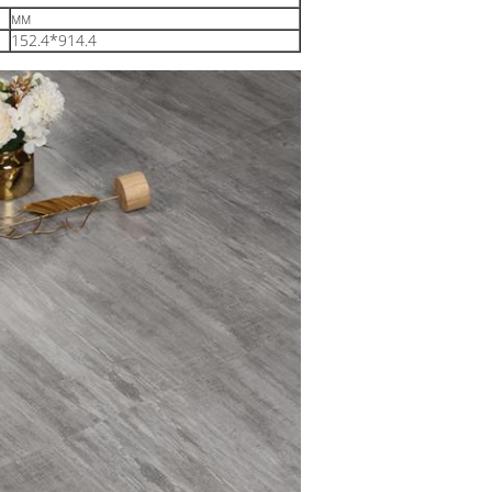
мм
152.4*914.4