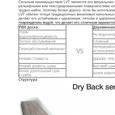
Сильным преимуществом LVT является его визуальная п
рельефными или текстурированными поверхностями,что
трудно найти, поэтому более дорого, если бы использо
LVT обычно толще традиционных виниловых напольных 
делает его устойчивым к царапинам, пятнам и царапина
повреждению водой, что делает его отличным вариантом 
ПВХ доска
Деревянная
100%
Не водонеп
водонепроницаемость
Легкое обслуживание
Сложный.
Неперераба
Переработанный материал
VS
использован
Низкая стоимость
Дороже, чем 
Низкий уровень шума
Высокий шу
Более длительный срок
Более корот
службы
Структура