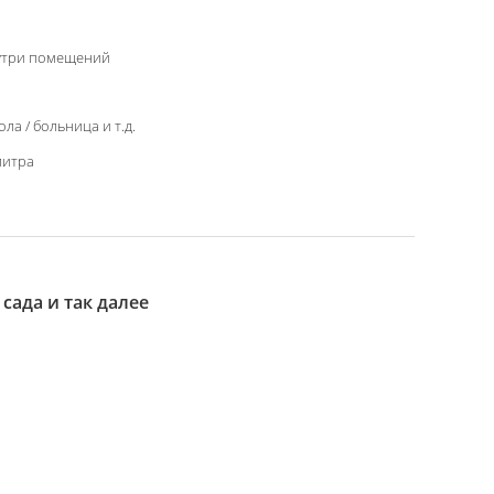
утри помещений
ла / больница и т.д.
литра
сада и так далее