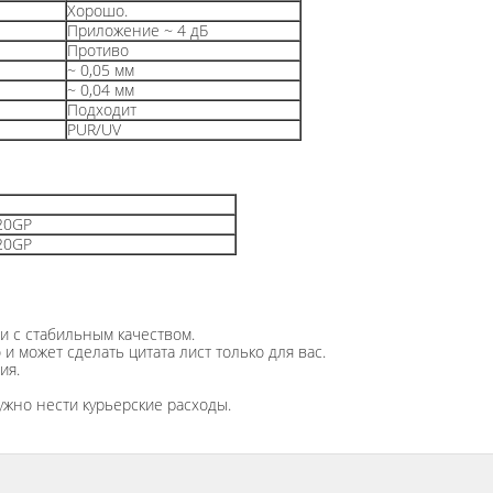
Хорошо.
Приложение ~ 4 дБ
Противо
~ 0,05 мм
~ 0,04 мм
Подходит
PUR/UV
/20GP
/20GP
и с стабильным качеством.
и может сделать цитата лист только для вас.
ия.
ужно нести курьерские расходы.