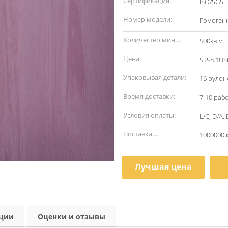
Сертификация:
ISO/SGS
Номер модели:
Гомоген
Количество мин
500кв.м.
заказа:
Цена:
5.2-8.1U
Упаковывая детали:
16 рулон
Время доставки:
7-10 раб
Условия оплаты:
L/C, D/A, 
Поставка
1000000 
способности:
Лучшая цена
кции
Оценки и отзывы