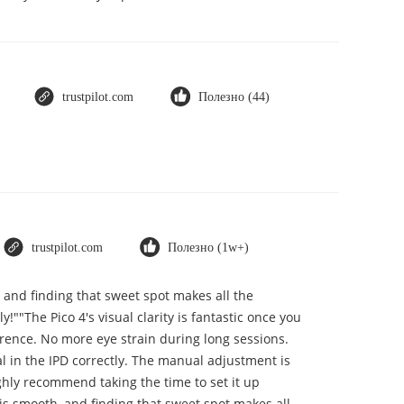
trustpilot.com
Полезно (44)
trustpilot.com
Полезно (1w+)
, and finding that sweet spot makes all the
""The Pico 4's visual clarity is fantastic once you
erence. No more eye strain during long sessions.
ial in the IPD correctly. The manual adjustment is
ghly recommend taking the time to set it up
t is smooth, and finding that sweet spot makes all