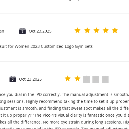
jan
Oct 23.2025
psuit for Women 2023 Customized Logo Gym Sets
Oct 23.2025
c once you dial in the IPD correctly. The manual adjustment is smooth
ng sessions. Highly recommend taking the time to set it up properly!
djustment is smooth, and finding that sweet spot makes all the diff
it up properly!""The Pico 4's visual clarity is fantastic once you d
es all the difference. No more eye strain during long sessions. Hi
s fantastic once you dial in the IPD correctly. The manual adjustmen