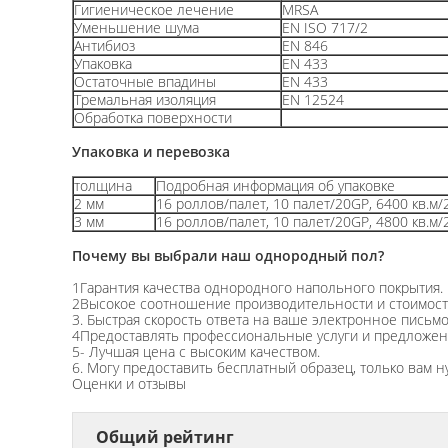
Гигиеническое лечение
MRSA
Уменьшение шума
EN ISO 717/2
Антибиоз
EN 846
Упаковка
EN 433
Остаточные впадины
EN 433
Тремальная изоляция
EN 12524
Обработка поверхности
Упаковка и перевозка
толщина
Подробная информация об упаковке
2 мм
16 роллов/палет, 10 палет/20GP, 6400 кв.м
3 мм
16 роллов/палет, 10 палет/20GP, 4800 кв.м
Почему вы выбрали наш однородный пол?
1Гарантия качества однородного напольного покрытия.
2Высокое соотношение производительности и стоимост
3. Быстрая скорость ответа на ваше электронное письмо 
4Предоставлять профессиональные услуги и предложен
5- Лучшая цена с высоким качеством.
6. Могу предоставить бесплатный образец, только вам н
Оценки и отзывы
Общий рейтинг