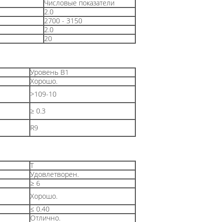
Числовые показатели
2.0
2700 - 3150
2.0
20
Уровень B1
Хорошо.
>109-10
≥ 0.3
R9
T
Удовлетворен.
≥ 6
Хорошо.
≤ 0.40
Отлично.