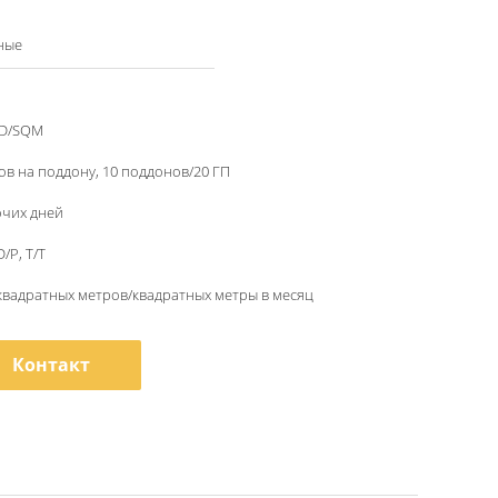
ные
SD/SQM
ов на поддону, 10 поддонов/20 ГП
очих дней
D/P, T/T
квадратных метров/квадратных метры в месяц
Контакт