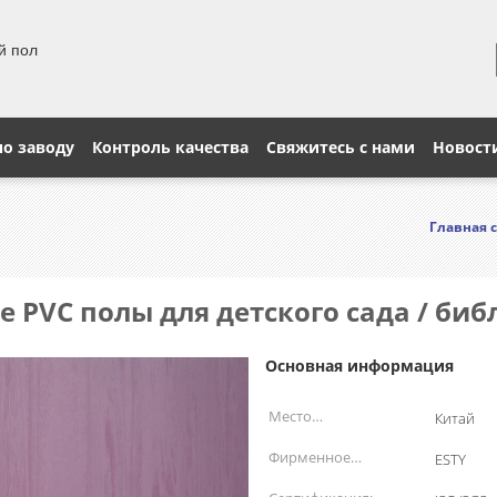
й пол
по заводу
Контроль качества
Свяжитесь с нами
Новост
Главная 
 PVC полы для детского сада / би
Основная информация
Место
Китай
происхождения:
Фирменное
ESTY
наименование: