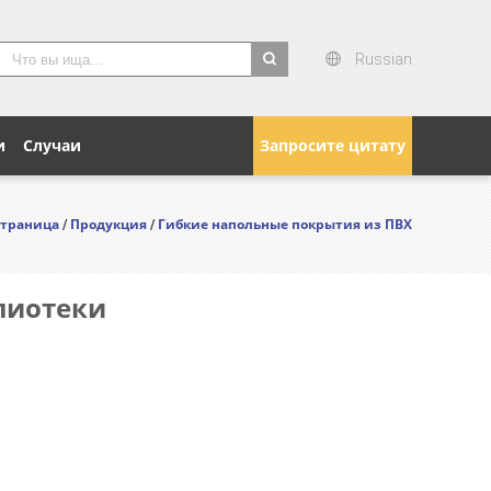
Russian
search
и
Случаи
Запросите цитату
страница
Продукция
Гибкие напольные покрытия из ПВХ
/
/
блиотеки