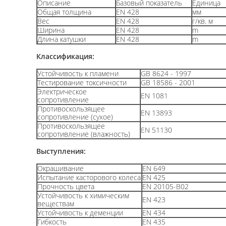
Описание
Базовый показатель
Единица
Общая толщина
EN 428
мм
Вес
EN 428
г/кв. м
Ширина
EN 428
m
Длина катушки
EN 428
m
Классификация:
Устойчивость к пламени
GB 8624 - 1997
Тестирование токсичности
GB 18586 - 2001
Электрическое
EN 1081
сопротивление
Противоскользящее
EN 13893
сопротивление (сухое)
Противоскользящее
EN 51130
сопротивление (влажность)
Выступления:
Окрашивание
EN 649
Испытание касторового колеса
EN 425
Прочность цвета
EN 20105-B02
Устойчивость к химическим
EN 423
веществам
Устойчивость к деменции
EN 434
Гибкость
EN 435