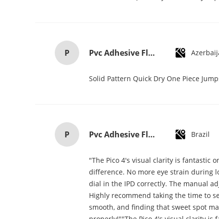
P
Pvc Adhesive Floor Tiles Commercial Light Embossed Wooden Plastic Flooring Tiles
Azerbai
Solid Pattern Quick Dry One Piece Jum
P
Pvc Adhesive Floor Tiles Commercial Light Embossed Wooden Plastic Flooring Tiles
Brazil
"The Pico 4's visual clarity is fantasti
difference. No more eye strain during lo
dial in the IPD correctly. The manual a
Highly recommend taking the time to set 
smooth, and finding that sweet spot mak
properly!""The Pico 4's visual clarity i