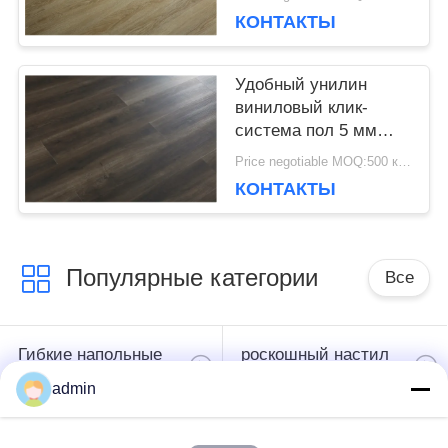
пола для различных
КОНТАКТЫ
мест
КОНФИДЕНЦИАЛЬНОСТИ
Удобный унилин
виниловый клик-
система пол 5 мм
экологически чистый
Price negotiable MOQ:500 квадратных метров
КОНТАКТЫ
Популярные категории
Все
Гибкие напольные
роскошный настил
покрытия из ПВХ
плитки винила
admin
однородные