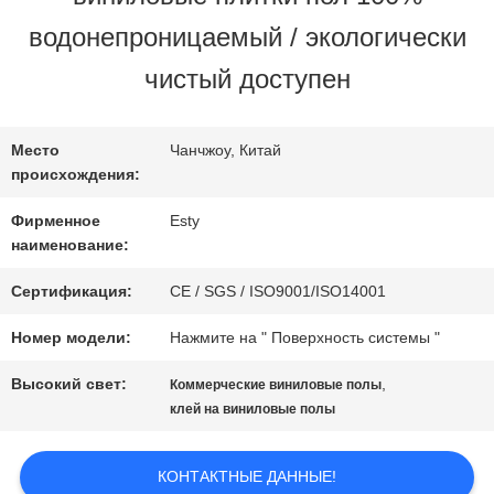
водонепроницаемый / экологически
ЭКСКУРСИЯ
чистый доступен
ПО
ЗАВОДУ
Место
Чанчжоу, Китай
происхождения:
Фирменное
Esty
КОНТРОЛЬ
наименование:
КАЧЕСТВА
Сертификация:
CE / SGS / ISO9001/ISO14001
Номер модели:
Нажмите на " Поверхность системы "
СВЯЖИТЕСЬ
Высокий свет:
,
Коммерческие виниловые полы
клей на виниловые полы
С
НАМИ
КОНТАКТНЫЕ ДАННЫЕ!