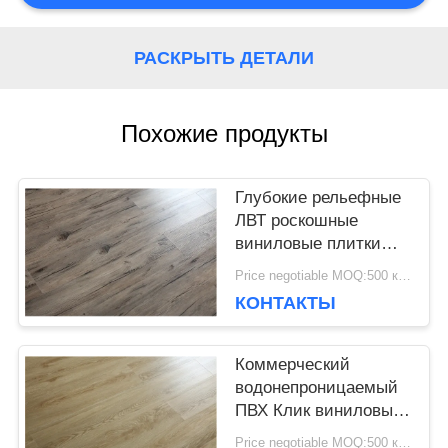
НОВОСТИ
РАСКРЫТЬ ДЕТАЛИ
СЛУЧАИ
Похожие продукты
Глубокие рельефные
ЗАПРОСИТЕ
ЛВТ роскошные
ЦИТАТУ
виниловые плитки
ПВК клик напольный
Price negotiable MOQ:500 квадратных метров
пол для домашнего
КОНТАКТЫ
декора
КАРТА
САЙТА
Коммерческий
водонепроницаемый
ПВХ Клик виниловый
пол Цена деревянного
ПОЛИТИКА
Price negotiable MOQ:500 квадратных метров