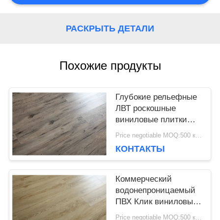
НОВОСТИ
РАСКРЫТЬ ДЕТАЛИ
СЛУЧАИ
Похожие продукты
Глубокие рельефные
ЗАПРОСИТЕ
ЛВТ роскошные
ЦИТАТУ
виниловые плитки
ПВК клик напольный
Price negotiable MOQ:500 квадратных метров
пол для домашнего
КОНТАКТЫ
декора
КАРТА
САЙТА
Коммерческий
водонепроницаемый
ПВХ Клик виниловый
пол Цена деревянного
ПОЛИТИКА
Price negotiable MOQ:500 квадратных метров