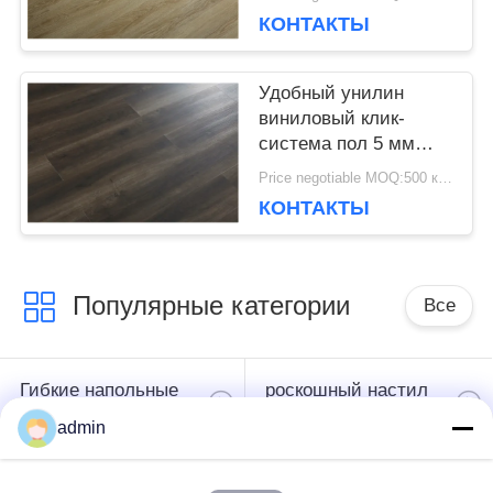
пола для различных
КОНТАКТЫ
мест
КОНФИДЕНЦИАЛЬНОСТИ
Удобный унилин
виниловый клик-
система пол 5 мм
экологически чистый
Price negotiable MOQ:500 квадратных метров
КОНТАКТЫ
Популярные категории
Все
Гибкие напольные
роскошный настил
покрытия из ПВХ
плитки винила
admin
однородные