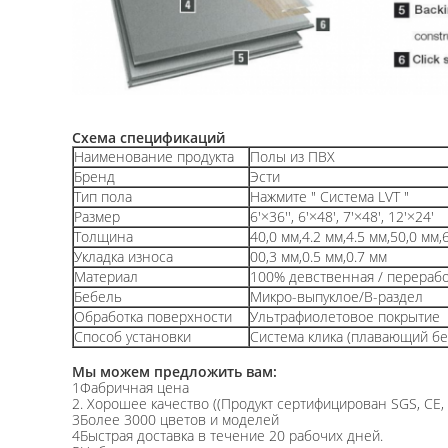
Схема спецификаций
Наименование продукта
Полы из ПВХ
Бренд
Эсти
Тип пола
Нажмите " Система LVT "
Размер
6'×36'', 6'×48', 7'×48', 12'×24'
Толщина
40,0 мм,4.2 мм,4.5 мм,50,0 мм,
Укладка износа
00,3 мм,0.5 мм,0.7 мм
Материал
100% девственная / перераб
Бебель
Микро-выпуклое/В-раздел
Обработка поверхности
Ультрафиолетовое покрытие
Способ установки
Система клика (плавающий бе
Мы можем предложить вам:
1Фабричная цена
2. Хорошее качество ((Продукт сертифицирован SGS, CE,
3Более 3000 цветов и моделей
4Быстрая доставка в течение 20 рабочих дней.