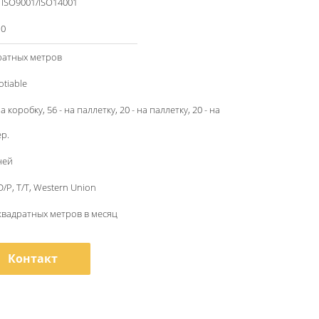
/ ISO9001/ISO14001
10
ратных метров
otiable
а коробку, 56 - на паллетку, 20 - на паллетку, 20 - на
р.
ней
 D/P, T/T, Western Union
квадратных метров в месяц
Контакт