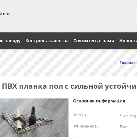
й пол
по заводу
Контроль качества
Свяжитесь с нами
Новост
Главная
 ПВХ планка пол с сильной устойч
Основная информация
Место
Чанчжоу,
происхождения:
Фирменное
Esty
наименование: