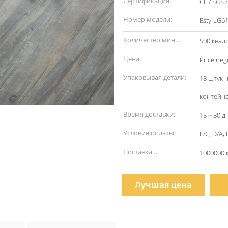
Сертификация:
CE / SGS 
Номер модели:
Esty-LG6
Количество мин
500 квад
заказа:
Цена:
Price neg
Упаковывая детали:
18 штук н
контейне
Время доставки:
15 ~ 30 д
Условия оплаты:
L/C, D/A,
Поставка
1000000 
способности:
Лучшая цена