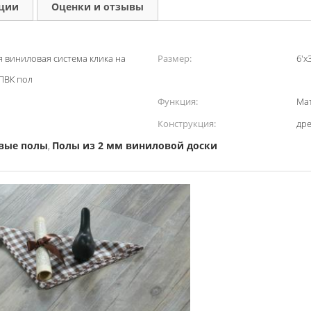
кции
Оценки и отзывы
я виниловая система клика на
Размер:
6'x3
 ПВК пол
Функция:
Ма
Конструкция:
др
вые полы
Полы из 2 мм виниловой доски
,