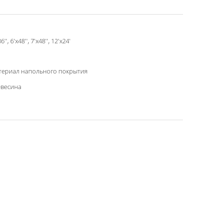
6'', 6'x48'', 7'x48'', 12'x24'
териал напольного покрытия
евесина