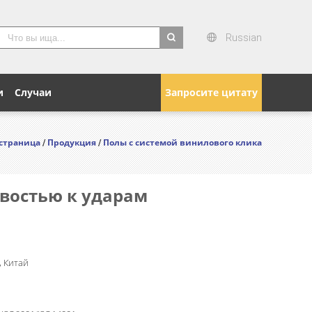
Russian
search
и
Случаи
Запросите цитату
 страница
Продукция
Полы с системой винилового клика
/
/
ивостью к ударам
 Китай