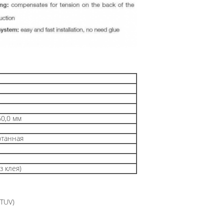
60,0 мм
отанная
з клея)
 TUV)