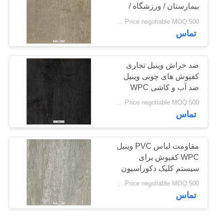
بیمارستان / ورزشگاه /
درخواست
غرفه
Price negotiable MOQ:500 متر مربع
نقل قول
23
تماس
کفپوش های ضد
نقشه
ضد خراش وینیل تجاری
استاتیک PVC
سایت
کفپوش های چوبی وینیل
ضد آب و کاشی WPC
سیاست
Price negotiable MOQ:500 متر مربع
تماس
حفظ
حریم
15
مقاومت لباس PVC وینیل
خصوصی
ورق PVC ضد
WPC کفپوش برای
سیستم کلیک دکوراسیون
ایستاتیک
داخلی
Price negotiable MOQ:500 متر مربع
تماس