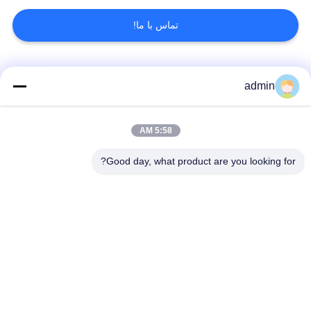
تماس با ما!
دسته بندی های محبوب
همه
admin
کفپوش های انعطاف
کفپوش های لوکس
5:58 AM
پذیر PVC
وینیل
Good day, what product are you looking for?
کفپوش های پی وی
کفپوش های پی وی
سی همگن
سی بیمارستان
کفپوش های ضد
ورق PVC ضد ایستاتیک
استاتیک PVC
کفپوش های وینیلی
کف وینیل خود چسبنده