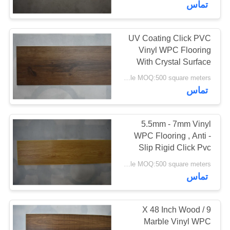
تماس
37
کفپوش سیستم وینیل
UV Coating Click PVC
Vinyl WPC Flooring
کلیک
With Crystal Surface
7mm Thickness
Price negotiable MOQ:500 square meters
تماس
5.5mm - 7mm Vinyl
15
WPC Flooring , Anti -
Slip Rigid Click Pvc
کفپوش های وینیلی
Flooring
Price negotiable MOQ:500 square meters
تماس
9 X 48 Inch Wood /
Marble Vinyl WPC