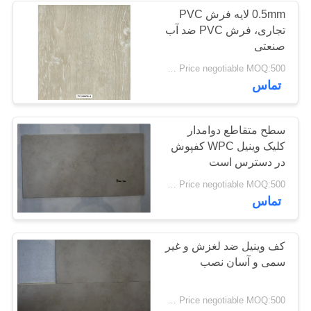
0.5mm لایه فرش PVC
تجاری، فرش PVC ضد آب
49
صنعتی
کفپوش های وینیلی
Price negotiable MOQ:500 متر مربع
تماس
خشک
سطح متقاطع دوامدار
کلیک وینیل WPC کفپوش
در دسترس است
51
Price negotiable MOQ:500 متر مربع
تماس
کف وینیل خود
چسبنده
کف وینیل ضد لغزش و غیر
سمی و آسان نصب
Price negotiable MOQ:500 متر مربع