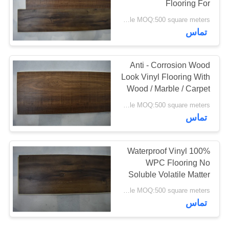
Flooring For
26
Commercial High Traffic
Price negotiable MOQ:500 square meters
Areas
تماس
کفپوش وینیل SPC
Anti - Corrosion Wood
Look Vinyl Flooring With
Wood / Marble / Carpet
Texture
Price negotiable MOQ:500 square meters
15
تماس
کفپوش های وینیل
100% Waterproof Vinyl
WPC
WPC Flooring No
Soluble Volatile Matter
Available
Price negotiable MOQ:500 square meters
تماس