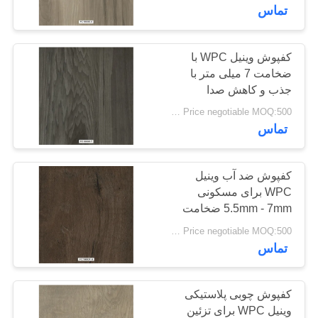
تور
تماس
کنترل
کفپوش وینیل WPC با
25
ضخامت 7 میلی متر با
کیفیت
کفپوش های پی وی
جذب و کاهش صدا
Price negotiable MOQ:500 متر مربع
سی همگن
تماس
تماس
با
ما
کفپوش ضد آب وینیل
WPC برای مسکونی
5.5mm - 7mm ضخامت
20
اخبار
Price negotiable MOQ:500 متر مربع
کفپوش های پی وی
تماس
همه
سی بیمارستان
موارد
کفپوش چوبی پلاستیکی
وینیل WPC برای تزئین