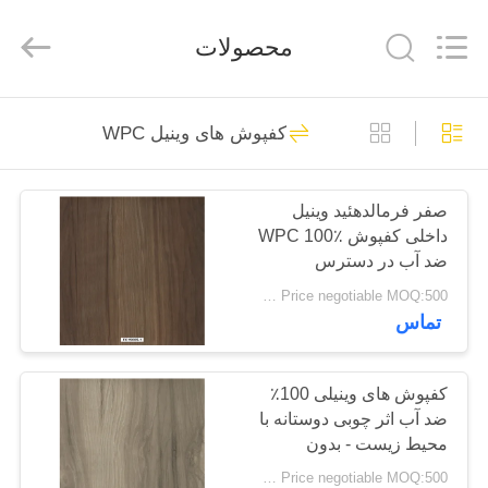
ESTY
BUILDING
MATERIALS
محصولات
CO.,LTD.
All
Rights
Reserved.
Developed
خانه
14
by
ECER
کفپوش های وینیل WPC
کفپوش های انعطاف
محصولات
پذیر PVC
صفر فرمالدهئید وینیل
داخلی کفپوش WPC 100٪
نمایش
ضد آب در دسترس
VR
Price negotiable MOQ:500 متر مربع
تماس
18
دربارهی
کفپوش های لوکس
ما
کفپوش های وینیلی 100٪
ضد آب اثر چوبی دوستانه با
وینیل
محیط زیست - بدون
کارخانه
فرمالدهید
Price negotiable MOQ:500 متر مربع