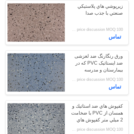
زيرپوشي هاي پلاستیکي
صنعتي با جذب صدا
49
کفپوش های وینیلی
price discussion MOQ:100 متر مربع
تماس
خشک
ورق رنگارنگ ضد لغزشی
ضد ایستاتیک PVC که در
بیمارستان و مدرسه
استفاده می شود
51
price discussion MOQ:100 متر مربع
تماس
کف وینیل خود
چسبنده
کفپوش هاي ضد استاتيك و
همسان از PVC با ضخامت
2 ميلي متر کفپوش هاي
PVC تجاری
price discussion MOQ:100 متر مربع