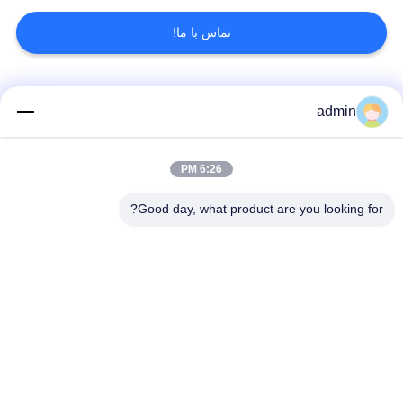
تماس با ما!
دسته بندی های محبوب
همه
admin
کفپوش های انعطاف
کفپوش های لوکس
6:26 PM
پذیر PVC
وینیل
Good day, what product are you looking for?
کفپوش های پی وی
کفپوش های پی وی
سی همگن
سی بیمارستان
کفپوش های ضد
ورق PVC ضد ایستاتیک
استاتیک PVC
کفپوش های وینیلی
کف وینیل خود چسبنده