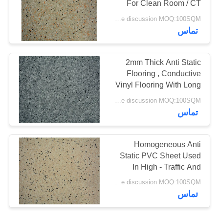
For Clean Room / CT
26
Room
price discussion MOQ:100SQM
تماس
کفپوش وینیل SPC
2mm Thick Anti Static
Flooring , Conductive
Vinyl Flooring With Long
Service Life
price discussion MOQ:100SQM
15
تماس
کفپوش های وینیل
Homogeneous Anti
WPC
Static PVC Sheet Used
In High - Traffic And
Industrial Areas
price discussion MOQ:100SQM
تماس