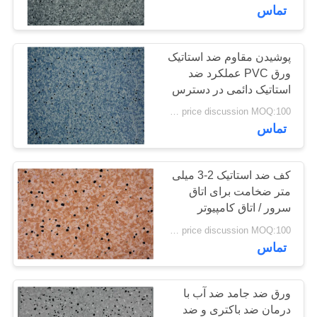
تور
تماس
کنترل
پوشیدن مقاوم ضد استاتیک
25
ورق PVC عملکرد ضد
کیفیت
کفپوش های پی وی
استاتیک دائمی در دسترس
است
price discussion MOQ:100 متر مربع
سی همگن
تماس
تماس
با
ما
کف ضد استاتیک 2-3 میلی
متر ضخامت برای اتاق
سرور / اتاق کامپیوتر
20
اخبار
price discussion MOQ:100 متر مربع
کفپوش های پی وی
تماس
همه
سی بیمارستان
موارد
ورق ضد جامد ضد آب با
درمان ضد باکتری و ضد