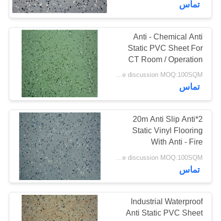
تماس
37
کفپوش سیستم وینیل
Anti - Chemical Anti
Static PVC Sheet For
کلیک
CT Room / Operation
Room
price discussion MOQ:100SQM
تماس
2*20m Anti Slip Anti
15
Static Vinyl Flooring
With Anti - Fire
کفپوش های وینیلی
Performance
price discussion MOQ:100SQM
تماس
Industrial Waterproof
Anti Static PVC Sheet