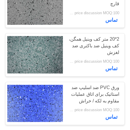
قارچ
درخواست
price discussion MOQ:100 متر مربع
نقل قول
23
تماس
کفپوش های ضد
نقشه
2*20 متر کف وینیل همگن،
استاتیک PVC
سایت
کف وینیل ضد باکتری ضد
لغزش
سیاست
price discussion MOQ:100 متر مربع
تماس
حفظ
حریم
15
ورق PVC ضد اسلیپ ضد
خصوصی
ورق PVC ضد
استاتیک برای اتاق عملیات
مقاوم به لکه / خراش
ایستاتیک
price discussion MOQ:100 متر مربع
تماس