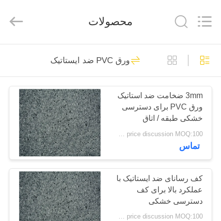
ESTY
BUILDING
MATERIALS
محصولات
CO.,LTD.
All
Rights
Reserved.
Developed
خانه
14
by
ECER
ورق PVC ضد ایستاتیک
کفپوش های انعطاف
محصولات
پذیر PVC
3mm ضخامت ضد استاتیک
ورق PVC برای دسترسی
نمایش
خشکی طبقه / اتاق
VR
کامپیوتر
price discussion MOQ:100 متر مربع
تماس
18
دربارهی
کفپوش های لوکس
ما
کف رسانای ضد ایستاتیک با
عملکرد بالا برای کف
وینیل
دسترسی خشکی
کارخانه
price discussion MOQ:100 متر مربع