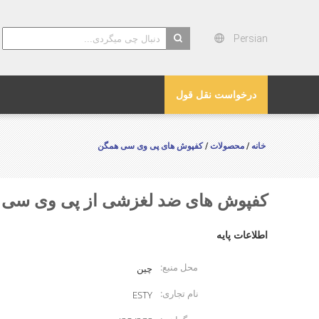
Persian
search
درخواست نقل قول
خانه
محصولات
کفپوش های پی وی سی همگن
/
/
کفپوش های ضد لغزشی از پی وی سی برا
اطلاعات پایه
محل منبع:
چین
نام تجاری:
ESTY