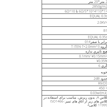
تر*20 متر
2850g/m
6Ω/5*10^4 تا 10^6Ω
EQUAL 0.3
<2.0
B
EQUAL 0.35
رابر با صفر014
وه T ITEN-T<2.0mm^3
يچ تاثيري نداره
<0.1mm/ ¥0.
¥0.35
ري 6
وبه
دود 2dB
R9/D
< 45
0.03w/(m.k
کلاس A، بدون ریزش، مناسب برای استفاده در
کلاس های زیر از اتاق های تمیز:ISO1466-
1199 کلاس4