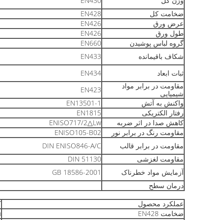
وزن کل
EN430
ضخامت کل
EN428
عرض ورق
EN426
طول ورق
EN426
گروه لباس پوشیدن
EN660
شکاف باقیمانده
EN433
ثبات ابعاد
EN434
مقاومت در برابر مواد
EN423
شیمیایی
واکنش به آتش
EN13501-1
رفتار الکتریکی
EN1815
کاهش صدا در اثر ضربه
ENISO717/2△Lw
مقاومت رنگ در برابر نور
ENISO105-B02
مقاومت در برابر قالب
DIN ENISO846-A/C
مقاومت لغزشی
DIN 51130
آزمایش مواد خطرناک
GB 18586-2001
درمان سطح
عملکرد محصول
ک
ضخامت EN428
m