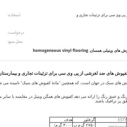
ی وی سی برای تزئینات تجاری و
استفاده:
درخواست:
محل منبع:
ش های وینیلی همسان
homogeneous vinyl flooring
,
فپوش های ضد لغزشی از پی وی سی برای تزئینات تجاری و بیمارستان
د تزئینی کفپوش های سبک در جهان است، که همچنین "مادۀ کفپوش های سبک" نامیده 
گ و عمق رنگ را ارائه می دهد.کفپوش های همگن وینیل در مقایسه با سایر م
 پر ترافیک باشند.
ESTY
گرفلور
هدف
۲۷۵۰ گرم در
۳۰۰۰ گرم/