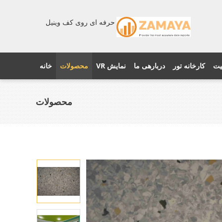
حرفه ای روی کف وینیل
یت
کارخانه تور
دربارهی ما
نمایش VR
محصولات
خانه
محصولات