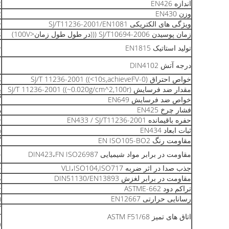
اندازه EN426
2 م
وزن EN430
2
ویژگی های الکتریکی SJ/T11236-2001/EN1081
<1*10^
زمان پوسیدن SJ/T10694-2006 (((در طول طول زمان<100V)
s
تولید استاتیک EN1815
KV
درجه آتش DIN4102
1
خواص احتراق SJ/T 11236-2001 ((<10s,achieveFV-0)
s
مقدار ضد فرسایش SJ/T 11236-2001 ((~0.020g/cm^2,100r)
ب
خواص ضد فرسایش EN649
گر
فشار چرخ EN425
ه
حفره باقیمانده EN433 / SJ/T11236-2001
15mm
ثبات ابعاد EN434
%
مقاومت رنگ EN ISO105-BO2
گ
مقاومت در برابر مواد شیمیایی DIN423،FN ISO26987
خ
جذب صدا در اثر ضربه VLI،ISO104,ISO717
ح
مقاومت در برابر لغزش DIN51130/EN13893
S
تراکم دود ASTME-662
0
رسانایی حرارتی EN12667
)
اتاق های تمیز ASTM F51/68
9