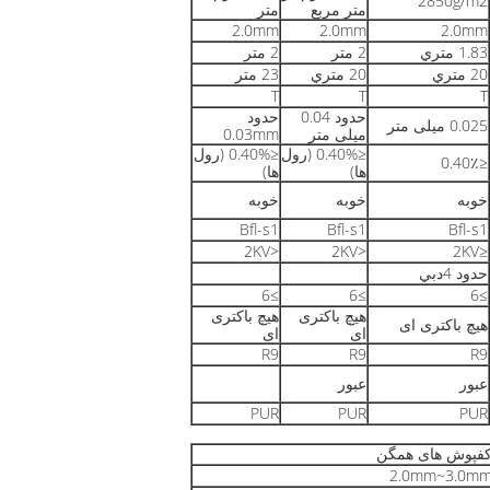
2850g/m2
متر مربع
متر
2.0mm
2.0mm
2.0mm
1.83 متري
2 متر
2 متر
20 متري
20 متري
23 متر
T
T
T
حدود 0.04
حدود
0.025 میلی متر
میلی متر
0.03mm
≤0.40% (رول
≤0.40% (رول
≤0.40٪
ها)
ها)
خوبه
خوبه
خوبه
Bfl-s1
Bfl-s1
Bfl-s1
<2KV
<2KV
≤2KV
حدود 4دبي
≥6
≥6
≥6
هیچ باکتری
هیچ باکتری
هیچ باکتری ای
ای
ای
R9
R9
R9
عبور
عبور
PUR
PUR
PUR
فپوش های همگن
2.0mm~3.0m