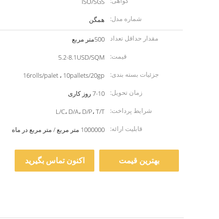
گواهی:
ISO/SGS
شماره مدل:
همگن
مقدار حداقل تعداد
500متر مربع
سفارش:
قیمت:
5.2-8.1USD/SQM
جزئیات بسته بندی:
16rolls/palet ، 10pallets/20gp
زمان تحویل:
7-10 روز کاری
شرایط پرداخت:
L/C، D/A، D/P، T/T
قابلیت ارائه:
1000000 متر مربع / متر مربع در ماه
بهترین قیمت
اکنون تماس بگیرید