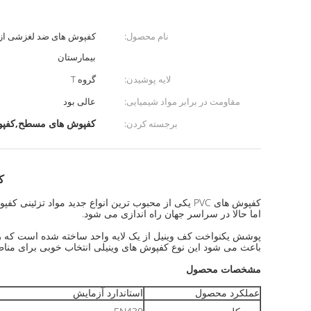
نام محصول:
کفپوش های ضد لغزشی از پ
بیمارستان
لایه پوشیدن:
گروه T
مقاومت در برابر مواد شیمیایی:
عالی بود
کفپوش های مسطح,کفپو
برجسته کردن:
ک
کفپوش های PVC یکی از محبوب ترین انواع جدید موا
اما حالا در سراسر جهان راه اندازی می شود.
پوشش یکنواخت کف وینیل از یک لایه واحد ساخته شده است که رن
باعث می شود این نوع کفپوش های وینیلی انتخاب خوبی برای مناطق
مشخصات محصول
عملکرد محصول
استاندارد آزمایش