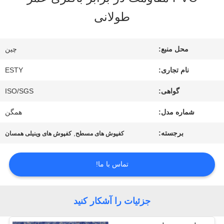
طولانی
کارخانه
تور
محل منبع:
چین
نام تجاری:
ESTY
کنترل
گواهی:
ISO/SGS
کیفیت
شماره مدل:
همگن
برجسته:
,
کفپوش های مسطح
کفپوش های وینیلی همسان
تماس
تماس با ما!
با
ما
جزئیات را آشکار کنید