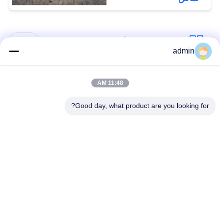
حفظ
حریم
دسته بندی های محبوب
همه
admin
خصوصی
کفپوش های انعطاف
کفپوش های لوکس
11:48 AM
پذیر PVC
وینیل
Good day, what product are you looking for?
کفپوش های پی وی
کفپوش های پی وی
سی همگن
سی بیمارستان
کفپوش های ضد
ورق PVC ضد ایستاتیک
استاتیک PVC
کفپوش های وینیلی
کف وینیل خود چسبنده
خشک