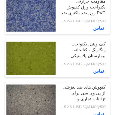
اخبار
مقاومت حرارتی
یکنواخت ورق کفپوش
PVC رول ضد باکتری ضد
لغزش
همه
5.2-8.1USD/SQM MOQ:500متر مربع
تماس
موارد
کف وینیل یکنواخت
رنگارنگ - کتابخانه
درخواست
بیمارستان پلاستیکی
سازگار با محیط زیست
نقل قول
5.2-8.1USD/SQM MOQ:500متر مربع
تماس
نقشه
کفپوش های ضد لغزشی
از پی وی سی برای
سایت
تزئینات تجاری و
بیمارستان
5.2-8.1USD/SQM MOQ:500متر مربع
سیاست
تماس