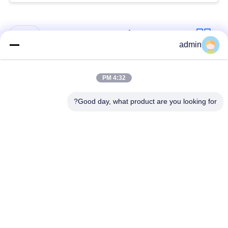
حفظ
دسته بندی های محبوب
همه
حریم
admin
خصوصی
کفپوش های انعطاف
کفپوش های لوکس
4:32 PM
پذیر PVC
وینیل
Good day, what product are you looking for?
کفپوش های پی وی
کفپوش های پی وی
سی همگن
سی بیمارستان
کفپوش های ضد
ورق PVC ضد ایستاتیک
استاتیک PVC
کفپوش های وینیلی
کف وینیل خود چسبنده
خشک