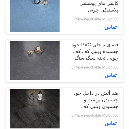
اخبار
کاشی های پوششی
پلاستیکی چوبی
Price negotiable MOQ:500 متر مربع
همه
تماس
موارد
فضای داخلی PVC خود
چسبنده وینیل کف کف
درخواست
چوبی تخته سنگ سنگ
بلوک بلوک
Price negotiable MOQ:500 متر مربع
نقل قول
تماس
نقشه
ضد آتش در داخل خود
چسبیدن پوست و
سایت
چسبیدن وینیل کف
چسب پایین Lvt
Price negotiable MOQ:500 متر مربع
تماس
سیاست