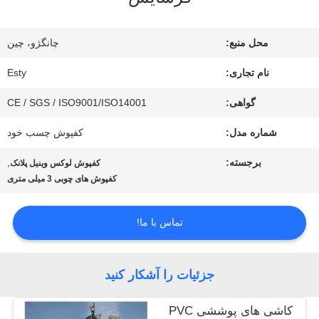
کارخانه
محل منبع:
چانگژو، چین
تور
نام تجاری:
Esty
گواهی:
CE / SGS / ISO9001/ISO14001
کنترل
شماره مدل:
کفپوش چسب خود
کیفیت
برجسته:
,
کفپوش لوکس وینیل پلانک
کفپوش های چوبی 3 میلی متری
تماس
تماس با ما!
با
ما
جزئیات را آشکار کنید
کاشی های پوششی PVC