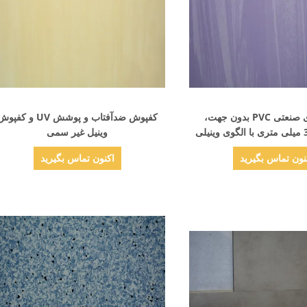
نمایش جزئیات
نمایش جزئیات
کفپوش های صنعتی PVC بدون جهت،
کفپوش ضدآفتاب و پوشش UV و کفپ
وینیل غیر سمی
نون تماس بگیرید
اکنون تماس بگیرید