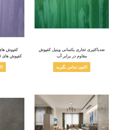
نمایش جزئیات
ضدباکتیری تجاری یکسانی وینیل کفپوش
مقاوم در برابر آب
کفپوش های 3 میلی متری با الگوی وینیلی
اکنون تماس بگیرید
اک