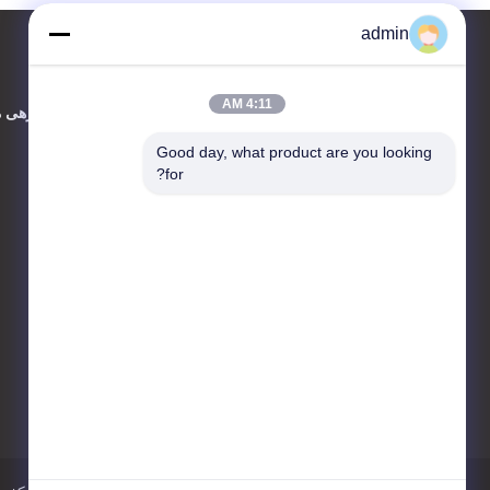
admin
4:11 AM
تماس با ما
دربارهی م
Good day, what product are you looking 
JIANGSU ESTY BUILDING
for?
MATERIALS CO.,LTD
طبقه C 4، مرکز تحقیق و
توسعه 3 شماره 18، جاده
چینگوو، منطقه Wujin، شهر
چانگژو، 213161، جیانگسو، چین
86-0519-00000000
test@test.com