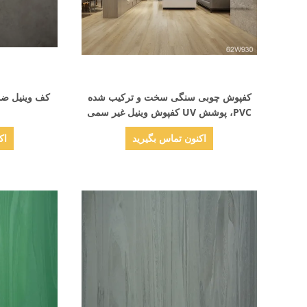
نمایش جزئیات
کفپوش چوبی سنگی سخت و ترکیب شده
کف وینیل ضد
PVC، پوشش UV کفپوش وینیل غیر سمی
اکنون تماس بگیرید
اک