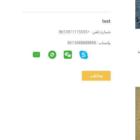
test
شماره تلفن :
+8613911115555
واتساپ :
8613488888888
ک