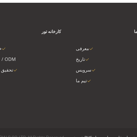
ا
کارخانه تور
معرفی
خ
تاریخ
 / ODM
سرویس
تحقیق 
تیم ما