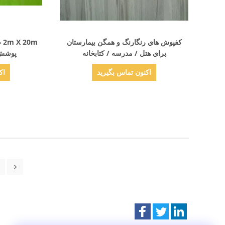
نمایش جزئیات
کفپوش هاي رنگارنگ و همگن بيمارستان
0m
براي هتل / مدرسه / کتابخانه
پوشش 
اکنون تماس بگیرید
اک