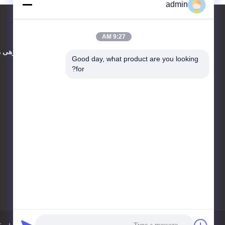
admin
9:27 AM
تماس با ما
دربارهی م
Good day, what product are you looking 
for?
JIANGSU ESTY BUILDING
MATERIALS CO.,LTD
طبقه C 4، مرکز تحقیق و
توسعه 3 شماره 18، جاده
چینگوو، منطقه Wujin، شهر
چانگژو، 213161، جیانگسو، چین
86-0519-00000000
test@test.com