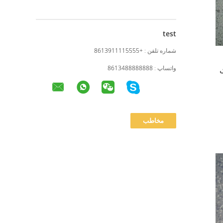
test
شماره تلفن :
+8613911115555
واتساپ :
8613488888888
تیک