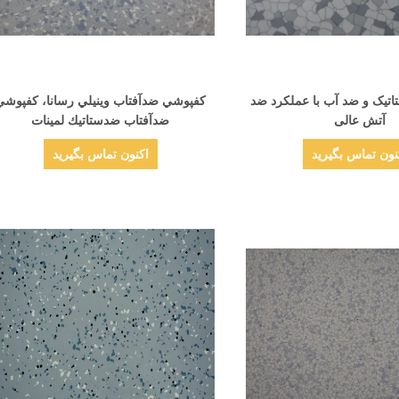
نمایش جزئیات
نمایش جزئیات
تیک و ضد آب با عملکرد ضد
کفپوشي ضدآفتاب وينيلي رسانا، کفپوشي
آتش عالی
ضدآفتاب ضدستاتيك لمينات
نون تماس بگیرید
اکنون تماس بگیرید