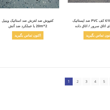
نمایش جزئیات
نمایش جزئیات
610*610mm کف PVC ضد ایستاتیک
کفپوش ضد لغزش ضد استاتیک وینیل
ی اتاق سرور / اتاق داده
2*20m با عملکرد ضد آتش
نون تماس بگیرید
اکنون تماس بگیرید
2
3
4
5
1