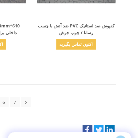
نمایش جزئیات
کفپوش ضد استاتیک PVC ضد آتش با چسب
رسانا / چوب جوش
داخلی برا
اکنون تماس بگیرید
اک
6
7