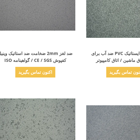
نمایش جزئیات
نمایش جزئیات
کفپوش ضد ایستاتیک PVC ضد آب برای
ضد لغز 2mm ضخامت ضد استاتیک وینی
اق ماشین / اتاق کامپیوتر
کفپوش CE / SGS / گواهینامه ISO
نون تماس بگیرید
اکنون تماس بگیرید