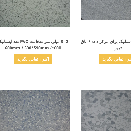
نمایش جزئیات
نمایش جزئیات
 ضد استاتیک برای مرکز داده / اتاق
2- 3 میلی متر ضخامت PVC ضد ایستا
تمیز
600*600mm / 590*590mm /
610*610mm
نون تماس بگیرید
اکنون تماس بگیرید