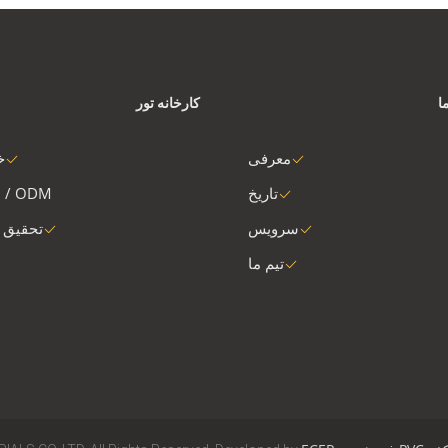
ا
کارخانه تور
معرفی
خ
تاریخ
 / ODM
سرویس
تحقیق 
تیم ما