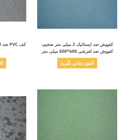
نمایش جزئیات
کفپوش ضد ایستاتیک 2 میلی متر ضخیم،
کف PVC
کفپوش ضد لغزشی 600*600 میلی متر
اکنون تماس بگیرید
اک