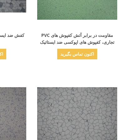
نمایش جزئیات
مقاومت در برابر آتش کفپوش های PVC
کفش ضد ایستا
تجاری، کفپوش های اپوکسی ضد ایستاتیک
610*610mm
اکنون تماس بگیرید
اک