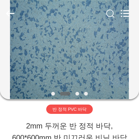
2018
-
2026
JIANGSU
ESTY
BUILDING
집
MATERIALS
CO.,LTD.
All
Rights
제
Reserved.
Developed
by
품
ECER
VR
쇼
반 정적 PVC 바닥
2mm 두꺼운 반 정적 바닥,
우
600*600mm 반 미끄러운 비닐 바닥