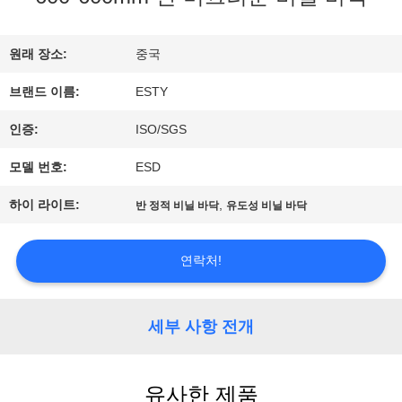
리
에
원래 장소:
중국
브랜드 이름:
ESTY
관
인증:
ISO/SGS
한
모델 번호:
ESD
것
하이 라이트:
,
반 정적 비닐 바닥
유도성 비닐 바닥
공
연락처!
장
투
세부 사항 전개
어
유사한 제품