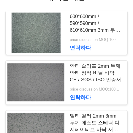
품
600*600mm /
질
590*590mm /
610*610mm 3mm 두께
관
의 반 정적 바닥
price discussion MOQ:100제곱미터
연락하다
리
안티 슬리프 2mm 두께
저
안티 정적 비닐 바닥
CE / SGS / ISO 인증서
희
price discussion MOQ:100제곱미터
연락하다
와
연
멀티 컬러 2mm 3mm
두께 에스드 스테틱 디
락
시페이티브 바닥 서버