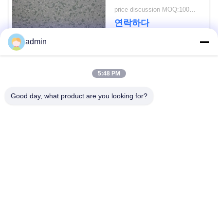
룸
price discussion MOQ:100제곱미터
연락하다
뉴
admin
스
모든
5:48 PM
사
Good day, what product are you looking for?
유연한 PVC 바닥
고급 비닐 타일 바닥
건
균일 pvc 바닥
병원 PVC 바닥
인
반 정적 PVC 바닥
반 정적 PVC 엽
용
을
셀프 접착제 비닐 바
시크 백 비닐 바닥
닥재
요