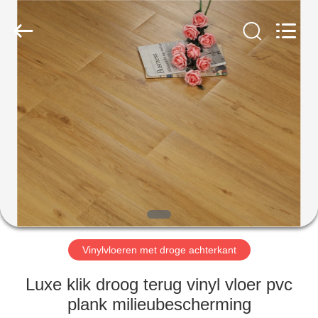
BUILDING
MATERIALS
CO.,LTD.
All
Rights
Reserved.
Developed
by
HUIS
ECER
PRODUCTEN
VR-
SHOW
OVER
ONS
Vinylvloeren met droge achterkant
Luxe klik droog terug vinyl vloer pvc
FABRIEKSTOCHT
plank milieubescherming