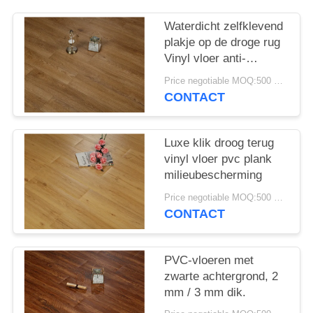
EEN
OFFERTE
Waterdicht zelfklevend
plakje op de droge rug
Vinyl vloer anti-
SITEMAP
corrosie
Price negotiable MOQ:500 vierkante meter
CONTACT
PRIVACYBELEID
Luxe klik droog terug
vinyl vloer pvc plank
milieubescherming
Price negotiable MOQ:500 vierkante meter
CONTACT
PVC-vloeren met
zwarte achtergrond, 2
mm / 3 mm dik.