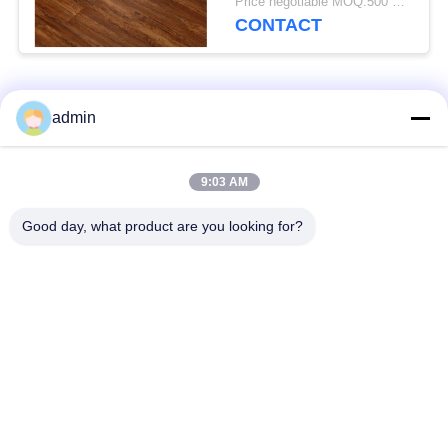
Price negotiable MOQ:500 vierkante meter
CONTACT
populaire categorieën
Alle
admin
bevloering van de
9:03 AM
Flexible PVC-vloeren
luxe de vinyltegel
Good day, what product are you looking for?
homogene pvc-
PVC-vloeren voor
vloeren
ziekenhuizen
Anti-statische PVC-
Anti-statisch PVC-
vloeren
plaat
Vinylvloeren met
zelfklevende
droge achterkant
vinylbevloering