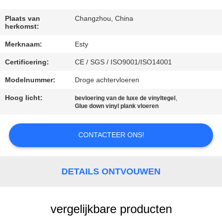
KWALITEITSCONTROLE
Plaats van
Changzhou, China
herkomst:
Merknaam:
Esty
NEEM
Certificering:
CE / SGS / ISO9001/ISO14001
CONTACT
MET
Modelnummer:
Droge achtervloeren
ONS
Hoog licht:
,
bevloering van de luxe de vinyltegel
Glue down vinyl plank vloeren
OP
CONTACTEER ONS!
NIEUWS
DETAILS ONTVOUWEN
GEVALLEN
VRAAG
vergelijkbare producten