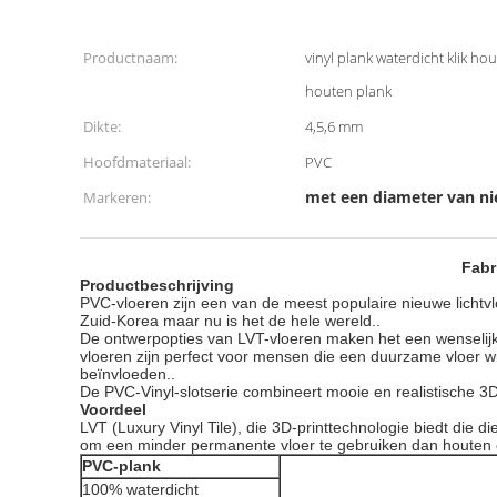
Productnaam:
vinyl plank waterdicht klik hou
houten plank
Dikte:
4,5,6 mm
Hoofdmateriaal:
PVC
met een diameter van n
Markeren:
Fabr
Productbeschrijving
PVC-vloeren zijn een van de meest populaire nieuwe lichtvl
Zuid-Korea maar nu is het de hele wereld..
De ontwerpopties van LVT-vloeren maken het een wenselijk
vloeren zijn perfect voor mensen die een duurzame vloer will
beïnvloeden..
De PVC-Vinyl-slotserie combineert mooie en realistische 3
Voordeel
LVT (Luxury Vinyl Tile), die 3D-printtechnologie biedt die
om een minder permanente vloer te gebruiken dan houten o
PVC-plank
100% waterdicht