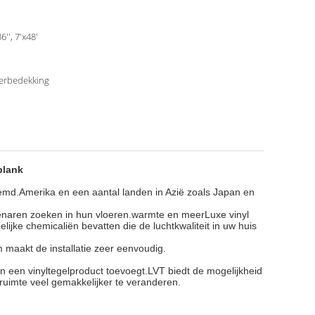
6'', 7'x48'
erbedekking
plank
noemd.Amerika en een aantal landen in Azië zoals Japan en
genaren zoeken in hun vloeren.warmte en meerLuxe vinyl
lijke chemicaliën bevatten die de luchtkwaliteit in uw huis
 maakt de installatie zeer eenvoudig.
an een vinyltegelproduct toevoegt.LVT biedt de mogelijkheid
uimte veel gemakkelijker te veranderen.