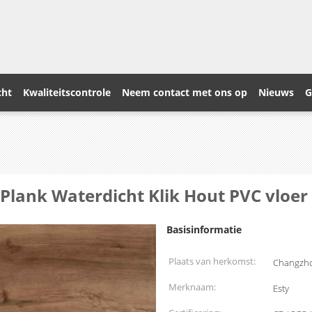
cht
Kwaliteitscontrole
Neem contact met ons op
Nieuws
G
Plank Waterdicht Klik Hout PVC vloer
Basisinformatie
Plaats van herkomst:
Changzho
Merknaam:
Esty