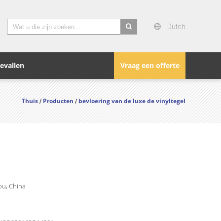
Dutch
search
evallen
Vraag een offerte
Thuis
Producten
bevloering van de luxe de vinyltegel
/
/
u, China