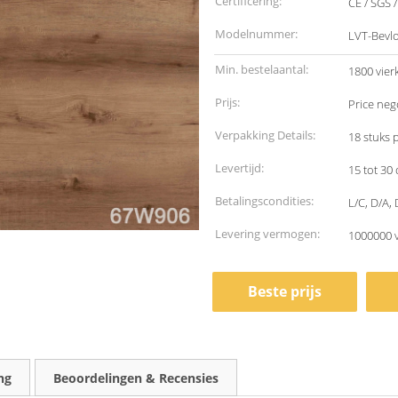
Certificering:
CE / SGS 
Modelnummer:
LVT-Bevl
Min. bestelaantal:
1800 vier
Prijs:
Price neg
Verpakking Details:
18 stuks 
Levertijd:
15 tot 30
Betalingscondities:
L/C, D/A,
Levering vermogen:
1000000 
Beste prijs
ng
Beoordelingen & Recensies