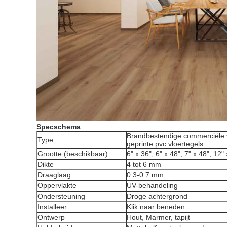
Specschema
Brandbestendige commerciële v
Type
geprinte pvc vloertegels
Grootte (beschikbaar)
6" x 36", 6" x 48", 7" x 48", 12"
Dikte
4 tot 6 mm
Draaglaag
0.3-0.7 mm
Oppervlakte
UV-behandeling
Ondersteuning
Droge achtergrond
Installeer
Klik naar beneden
Ontwerp
Hout, Marmer, tapijt