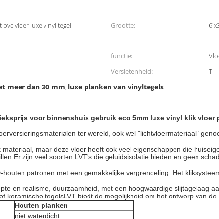
t pvc vloer luxe vinyl tegel
Grootte:
6'x3
functie:
Vlo
Versletenheid:
T
iet meer dan 30 mm
luxe planken van vinyltegels
,
ieksprijs voor binnenshuis gebruik eco 5mm luxe vinyl klik vloer 
oerversieringsmaterialen ter wereld, ook wel "lichtvloermateriaal" ge
 materiaal, maar deze vloer heeft ook veel eigenschappen die huisei
en.Er zijn veel soorten LVT's die geluidsisolatie bieden en geen schade
D-houten patronen met een gemakkelijke vergrendeling. Het kliksysteem
 diepte en realisme, duurzaamheid, met een hoogwaardige slijtagelaag a
f keramische tegelsLVT biedt de mogelijkheid om het ontwerp van de r
Houten planken
niet waterdicht