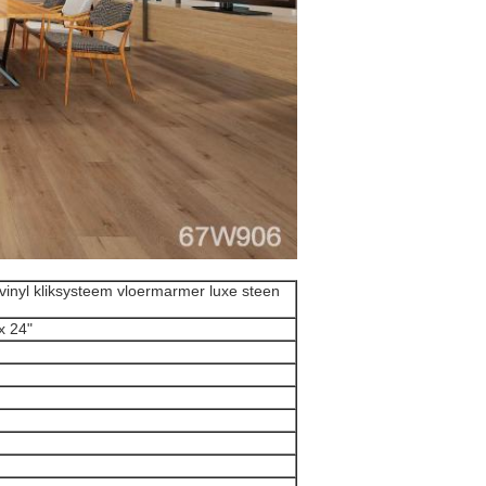
inyl kliksysteem vloermarmer luxe steen
 x 24"