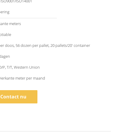
/ ISO9001/ISO14001
oering
kante meters
otiable
per doos, 56 dozen per pallet, 20 pallets/20' container
 dagen
 D/P, T/T, Western Union
vierkante meter per maand
Contact nu