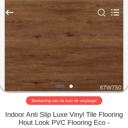
BUILDING
MATERIALS
CO.,LTD.
All
Rights
Reserved.
Developed
by
HUIS
ECER
PRODUCTEN
VR-
SHOW
OVER
ONS
Bevloering van de luxe de vinyltegel
Indoor Anti Slip Luxe Vinyl Tile Flooring
FABRIEKSTOCHT
Hout Look PVC Flooring Eco -