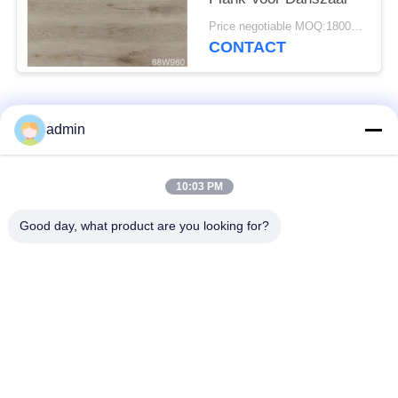
Price negotiable MOQ:1800 vierkante meters
CONTACT
populaire categorieën
Alle
admin
bevloering van de
10:03 PM
Flexible PVC-vloeren
luxe de vinyltegel
Good day, what product are you looking for?
homogene pvc-
PVC-vloeren voor
vloeren
ziekenhuizen
Anti-statische PVC-
Anti-statisch PVC-
vloeren
plaat