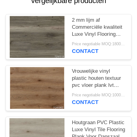
vergelijkbare producten
EEN
OFFERTE
2 mm lijm af
Commerciële kwaliteit
SITEMAP
Luxe Vinyl Flooring
Grote Brandbestendige
Price negotiable MOQ:1800 vierkante meters
PRIVACYBELEID
CONTACT
Vrouwelijke vinyl
plastic houten textuur
pvc vloer plank lvt
tegel vloer voor binnen
Price negotiable MOQ:1000 vierkante meter
CONTACT
Houtgraan PVC Plastic
Luxe Vinyl Tile Flooring
Plank Voor Danszaal