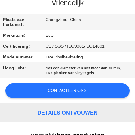
Vriendelijk
KWALITEITSCONTROLE
Plaats van
Changzhou, China
herkomst:
NEEM
Merknaam:
Esty
CONTACT
Certificering:
CE / SGS / ISO9001/ISO14001
MET
Modelnummer:
luxe vinylbevloering
ONS
OP
Hoog licht:
,
met een diameter van niet meer dan 30 mm
luxe planken van vinyltegels
NIEUWS
CONTACTEER ONS!
GEVALLEN
DETAILS ONTVOUWEN
VRAAG