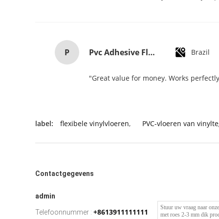
P
Pvc Adhesive Floor Tiles Commercial Light Embossed Wooden Plastic Flooring Tiles
Brazil
"Great value for money. Works perfectly 
label:
flexibele vinylvloeren
,
PVC-vloeren van vinylte
Contactgegevens
admin
+8613911111111
Telefoonnummer :