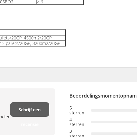
105BO2
> 6
 pallets/20GP, 4500m2/20GP
t, 13 pallets/20GP, 3200m2/20GP
Beoordelingsmomentopnam
5
Schrijf een
sterren
ncier
4
recensie
sterren
3
sterren