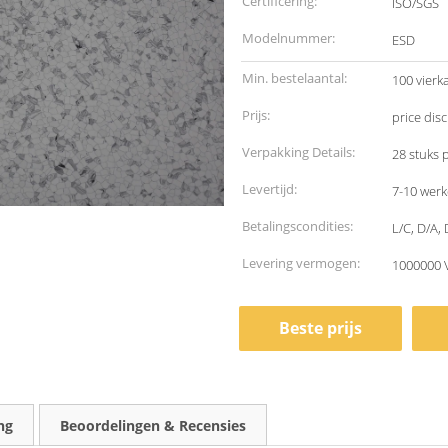
Certificering:
ISO/SGS
Modelnummer:
ESD
Min. bestelaantal:
100 vierk
Prijs:
price dis
Verpakking Details:
28 stuks 
Levertijd:
7-10 wer
Betalingscondities:
L/C, D/A, 
Levering vermogen:
1000000 
Beste prijs
ng
Beoordelingen & Recensies