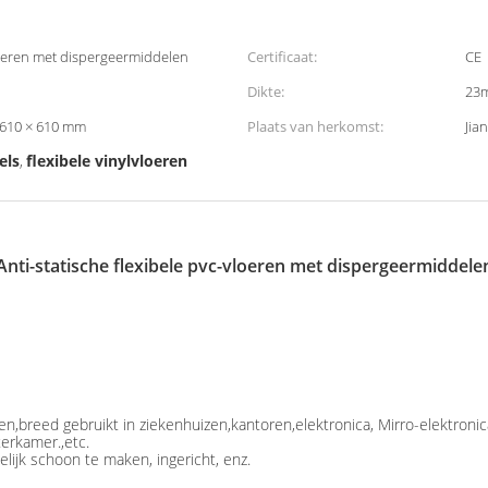
vloeren met dispergeermiddelen
Certificaat:
CE
Dikte:
23
 610 × 610 mm
Plaats van herkomst:
Jia
els
flexibele vinylvloeren
,
Anti-statische flexibele pvc-vloeren met dispergeermiddele
n,breed gebruikt in ziekenhuizen,kantoren,elektronica, Mirro-elektron
rkamer.,etc.
elijk schoon te maken, ingericht, enz.