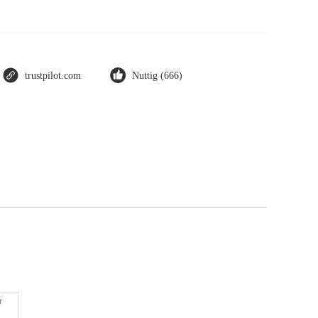
trustpilot.com
Nuttig (666)