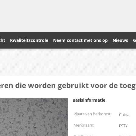
cht
Kwaliteitscontrole
Neem contact met ons op
Nieuws
G
loeren die worden gebruikt voor de to
Basisinformatie
Plaats van herkomst:
China
Merknaam:
ESTY