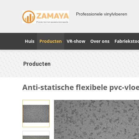
Professionele vinylvloeren
Huis
Producten
VR-show
Over ons
Fabrieksto
Producten
Anti-statische flexibele pvc-v