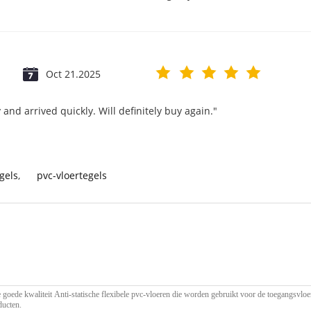
Oct 21.2025
and arrived quickly. Will definitely buy again."
gels
,
pvc-vloertegels