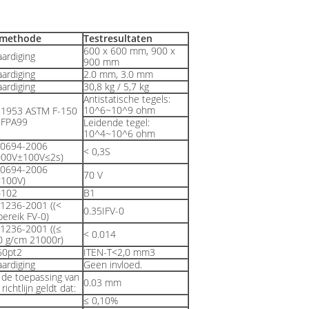
tmethode
Testresultaten
600 x 600 mm, 900 x
aardiging
900 mm
aardiging
2.0 mm, 3.0 mm
aardiging
30,8 kg / 5,7 kg
Antistatische tegels:
10^6~10^9 ohm
1953 ASTM F-150
NFPA99
Leidende tegel:
10^4~10^6 ohm
10694-2006
< 0,3S
000V±100V≤2s)
10694-2006
70 V
<100V)
4102
B1
11236-2001 ((<
0.35IFV-0
bereik FV-0)
11236-2001 ((≤
< 0.014
0 g/cm 21000r)
60pt2
ITEN-T<2,0 mm3
aardiging
Geen invloed.
 de toepassing van
0.03 mm
richtlijn geldt dat:
≤ 0,10%