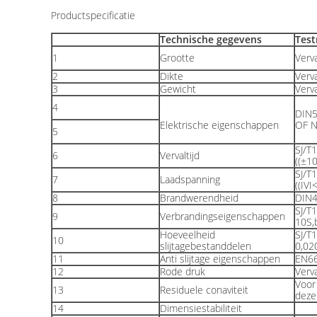
Productspecificatie
Technische gegevens
Tes
1
Grootte
Verv
2
Dikte
Verv
3
Gewicht
Verv
4
DIN5
Elektrische eigenschappen
OF 
5
SJ/T
6
Vervaltijd
((±1
SJ/T
7
Laadspanning
((IVI
8
Brandwerendheid
DIN
SJ/T
9
Verbrandingseigenschappen
10S,
Hoeveelheid
SJ/T
10
slijtagebestanddelen
0,02
11
Anti slijtage eigenschappen
EN6
12
Rode druk
Verv
Voor
13
Residuele conaviteit
deze 
14
Dimensiestabiliteit