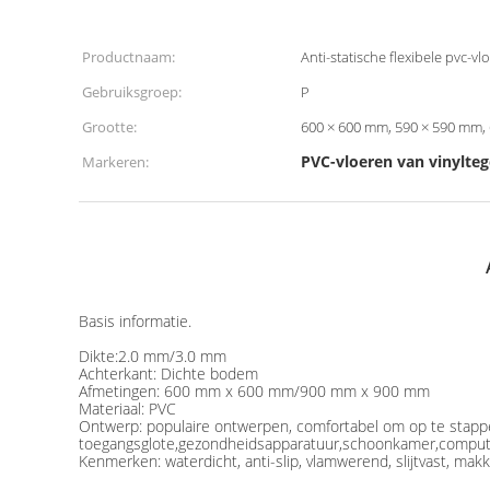
Productnaam:
Anti-statische flexibele pvc-
Gebruiksgroep:
P
Grootte:
600 × 600 mm, 590 × 590 mm,
PVC-vloeren van vinylteg
Markeren:
Basis informatie.
Dikte:2.0 mm/3.0 mm
Achterkant: Dichte bodem
Afmetingen: 600 mm x 600 mm/900 mm x 900 mm
Materiaal: PVC
Ontwerp: populaire ontwerpen, comfortabel om op te stappe
toegangsglote,gezondheidsapparatuur,schoonkamer,compute
Kenmerken: waterdicht, anti-slip, vlamwerend, slijtvast, makk