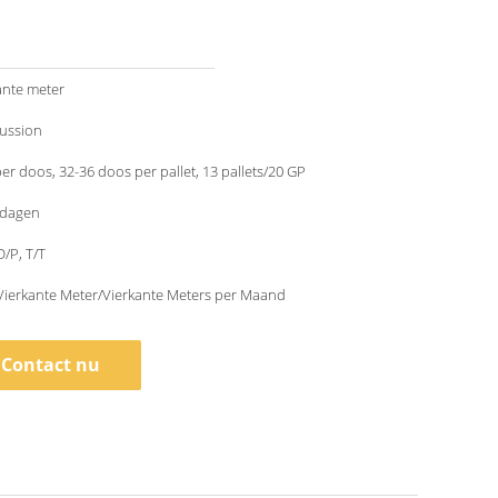
ante meter
cussion
per doos, 32-36 doos per pallet, 13 pallets/20 GP
kdagen
D/P, T/T
Vierkante Meter/Vierkante Meters per Maand
Contact nu