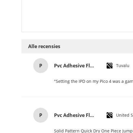
Alle recensies
P
Pvc Adhesive Floor Tiles Commercial Light Embossed Wooden Plastic Flooring Tiles
Tuvalu
"Setting the IPD on my Pico 4 was a gam
P
Pvc Adhesive Floor Tiles Commercial Light Embossed Wooden Plastic Flooring Tiles
United S
Solid Pattern Quick Dry One Piece Jum