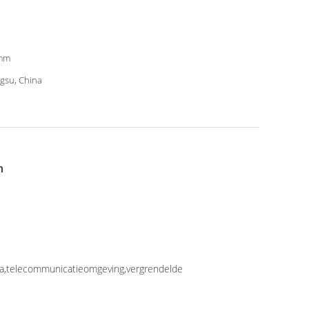
mm
ngsu, China
n
ica,telecommunicatieomgeving,vergrendelde