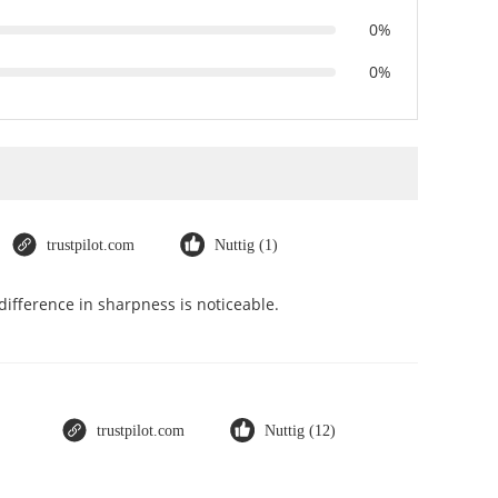
0%
0%
trustpilot.com
Nuttig (1)
ifference in sharpness is noticeable.
trustpilot.com
Nuttig (12)