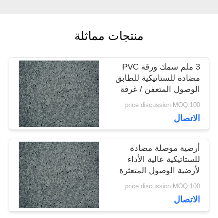
القضايا
منتجات مماثلة
اطلب
3 ملم سمك ورقة PVC
اقتباس
مضادة للستاتيكية للطابق
الوصول المتعفن / غرفة
الكمبيوتر
price discussion MOQ:100 مترا مربعا
خريطة
الاتصال
الموقع
أرضية موصلة مضادة
للستاتيكية عالية الأداء
سياسة
لأرضية الوصول المتعثرة
price discussion MOQ:100 مترا مربعا
الخصوصية
الاتصال