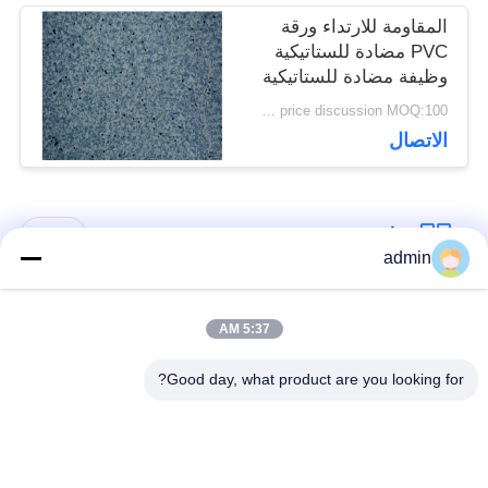
المقاومة للارتداء ورقة
PVC مضادة للستاتيكية
وظيفة مضادة للستاتيكية
الدائمة متوفرة
price discussion MOQ:100 مترا مربعا
الاتصال
فئات شعبية
جميع
admin
الأرضيات المرنة من
5:37 AM
أرضيات الفينيل الفاخرة
البلاستيك
Good day, what product are you looking for?
أرضيات متجانسة من
أرضيات من البروتوكول
PVC
في المستشفى