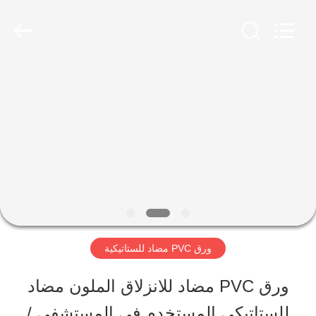
JIANGSU
ESTY
BUILDING
MATERIALS
CO.,LTD.
All
المنزل
Rights
Reserved.
Developed
by
ECER
المنتجات
برنامج
VR
ورق PVC مضاد للستاتيكية
حولنا
ورق PVC مضاد للانزلاق الملون مضاد
للستاتيكي المستخدم في المستشفى /