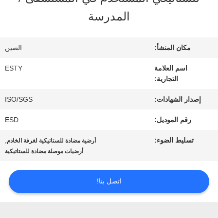
جولة
المدرسة
في
المصنع
مكان المنشأ:
الصين
اسم العلامة
ESTY
التجارية:
مراقبة
إصدار الشهادات:
ISO/SGS
الجودة
رقم الموديل:
ESD
اتصل
تسليط الضوء:
,
أرضية مضادة للستاتيكية لغرفة الخادم
أرضيات موصلة مضادة للستاتيكية
بنا
اتصل بنا!
أخبار