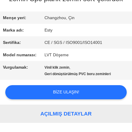
FABRIKA
Menşe yeri:
Changzhou, Çin
TURU
Marka adı:
Esty
Sertifika:
CE / SGS / ISO9001/ISO14001
KALITE
Model numarası:
LVT Döşeme
KONTROLÜ
Vurgulamak:
,
Vinil klik zemin
Geri dönüştürülmüş PVC boru zeminleri
BIZIMLE
BIZE ULAŞIN!
İLETIŞIM
AÇILMIŞ DETAYLAR
HABERLER