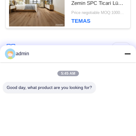
Zemin SPC Ticari Lüks
Vinyl Kelepçesi
Price negotiable MOQ:1000 Metrekare
TEMAS
Popüler Kategoriler
Tüm
admin
Lüks Vinyl Plakalı
5:45 AM
Esnek PVC zemin
Zemin
Good day, what product are you looking for?
Hastane PVC
Homogen pvc zemin
zeminleri
Anti-statik PVC
Anti-statik PVC levha
zemin