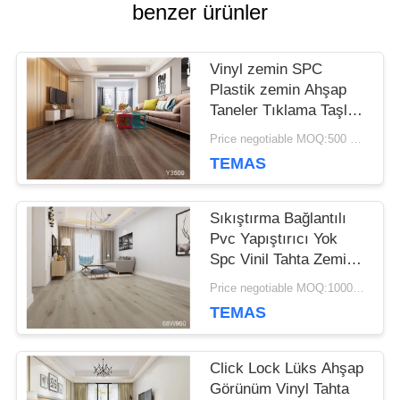
benzer ürünler
DAVALAR
Vinyl zemin SPC
Plastik zemin Ahşap
TEKLIF
Taneler Tıklama Taşları
2mm 3mm Kalınlığı
ET
Price negotiable MOQ:500 metrekare
TEMAS
SITE
Sıkıştırma Bağlantılı
Pvc Yapıştırıcı Yok
HARITASI
Spc Vinil Tahta Zemin
Çevre Dostu
Price negotiable MOQ:1000 Metrekare
GIZLILIK
TEMAS
POLITIKASI
Click Lock Lüks Ahşap
Görünüm Vinyl Tahta