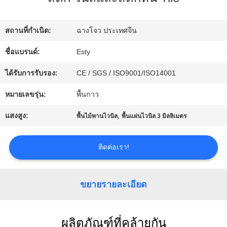
เรา
สถานที่กำเนิด:
ฉางโจว ประเทศจีน
ทัวร์
ชื่อแบรนด์:
Esty
โรงงาน
ได้รับการรับรอง:
CE / SGS / ISO9001/ISO14001
หมายเลขรุ่น:
พื้นกาว
ควบคุม
แสงสูง:
,
พื้นไม้พานไวนิล
พื้นแผ่นไวนิล 3 มิลลิเมตร
คุณภาพ
ติดต่อเรา!
ติดต่อ
ขยายรายละเอียด
เรา
ผลิตภัณฑ์ที่คล้ายกัน