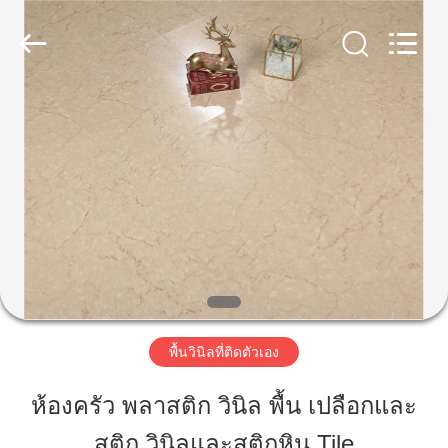
2026
JIANGSU
ESTY
BUILDING
MATERIALS
CO.,LTD.
บ้าน
All
Rights
Reserved.
Developed
by
ผลิตภัณฑ์
ECER
แสดง
VR
พื้นวินิลที่ติดตัวเอง
เกี่ยว
ห้องครัว พลาสติก วินิล พื้น เปลือกและ
กับ
สติก วินิลและสติกหิน Tile