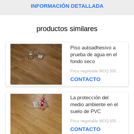
CONTACTA
INFORMACIÓN DETALLADA
CON
productos similares
NOSOTROS
Piso autoadhesivo a
prueba de agua en el
NOTICIAS
fondo seco
Price negotiable MOQ:500 metros cuadrados
CASOS
CONTACTO
DE
La protección del
TRABAJO
medio ambiente en el
suelo de PVC
Price negotiable MOQ:500 metros cuadrados
SOLICITAR
CONTACTO