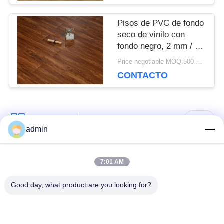
UNA CITA
Pisos de PVC de fondo
seco de vinilo con
fondo negro, 2 mm / 3
MAPA
mm de espesor
Price negotiable MOQ:500 metros cuadrados
DEL
CONTACTO
SITIO
Categorías Populares
Todos
admin
POLÍTICA
DE
Suelos de PVC
suelo de lujo de la
7:01 AM
flexibles
teja del vinilo
PRIVACIDAD
Good day, what product are you looking for?
suelos homogéneos
suelos de PVC para
de PVC
hospitales