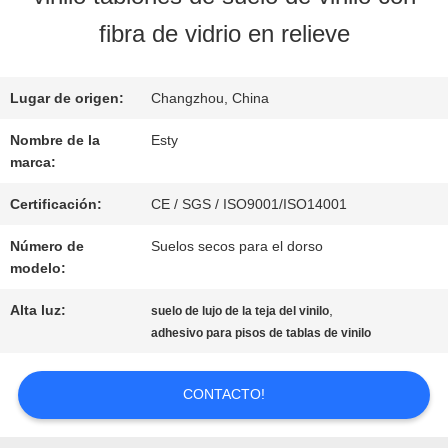
NOSOTROS
fibra de vidrio en relieve
RECORRIDO
Lugar de origen:
Changzhou, China
POR
Nombre de la
Esty
marca:
LA
Certificación:
CE / SGS / ISO9001/ISO14001
FÁBRICA
Número de
Suelos secos para el dorso
modelo:
CONTROL
Alta luz:
,
suelo de lujo de la teja del vinilo
adhesivo para pisos de tablas de vinilo
DE
CALIDAD
CONTACTO!