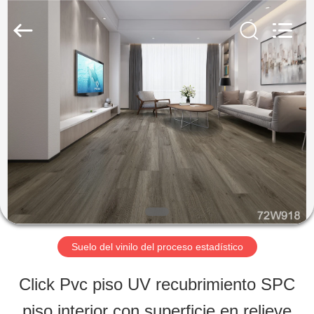
JIANGSU
ESTY
BUILDING
MATERIALS
CO.,LTD.
All
EN
Rights
Reserved.
Developed
CASA.
by
ECER
PRODUCTOS
ESPECTÁCULO
VR
Suelo del vinilo del proceso estadístico
Click Pvc piso UV recubrimiento SPC
SOBRE
piso interior con superficie en relieve