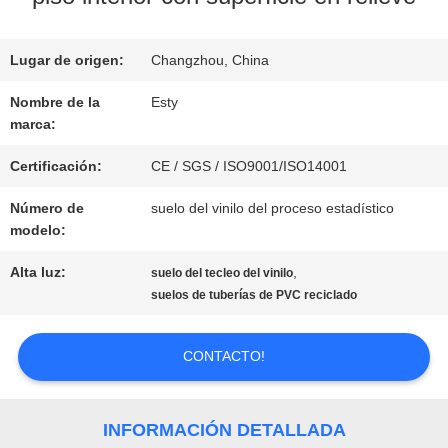
NOSOTROS
Lugar de origen:
Changzhou, China
RECORRIDO
Nombre de la
Esty
marca:
POR
Certificación:
CE / SGS / ISO9001/ISO14001
LA
Número de
suelo del vinilo del proceso estadístico
FÁBRICA
modelo:
Alta luz:
,
suelo del tecleo del vinilo
suelos de tuberías de PVC reciclado
CONTROL
DE
CONTACTO!
CALIDAD
INFORMACIÓN DETALLADA