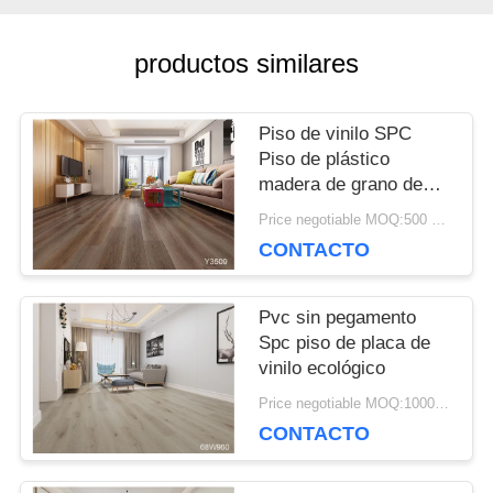
CONTACTA
productos similares
CON
NOSOTROS
Piso de vinilo SPC
Piso de plástico
madera de grano de
NOTICIAS
clic tablones 2 mm 3
Price negotiable MOQ:500 metros cuadrados
mm de espesor
CONTACTO
CASOS
Pvc sin pegamento
DE
Spc piso de placa de
vinilo ecológico
TRABAJO
Price negotiable MOQ:1000 metros cuadrados
CONTACTO
SOLICITAR