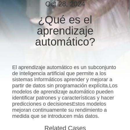
RECORRIDO
Oct 28, 2024
POR
¿Qué es el
LA
aprendizaje
FÁBRICA
automático?
CONTROL
DE
CALIDAD
El aprendizaje automático es un subconjunto
de inteligencia artificial que permite a los
sistemas informáticos aprender y mejorar a
CONTACTA
partir de datos sin programación explícita.Los
modelos de aprendizaje automático pueden
CON
identificar patrones y características y hacer
predicciones o decisionesEstos modelos
NOSOTROS
mejoran continuamente su rendimiento a
medida que se introducen más datos.
NOTICIAS
Related Cases