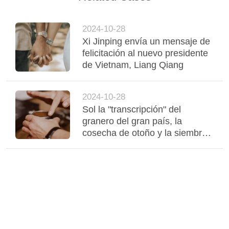
CASOS
2024-10-28
DE
Xi Jinping envía un mensaje de
TRABAJO
felicitación al nuevo presidente
de Vietnam, Liang Qiang
SOLICITAR
2024-10-28
UNA CITA
Sol la "transcripción" del
granero del gran país, la
cosecha de otoño y la siembra
MAPA
de otoño, y el "sabor de la
DEL
tecnología es fuerte
SITIO
POLÍTICA
DE