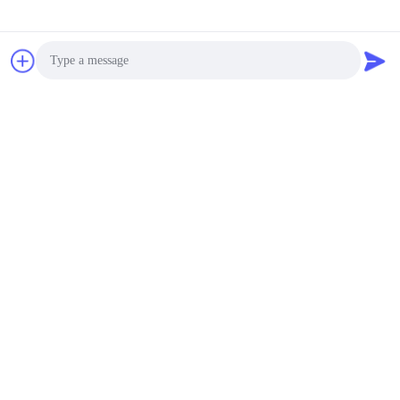
Photo
Video Call
Audio Call