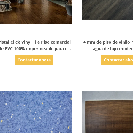
Mostrar detalles
Mostrar detal
ristal Click Vinyl Tile Piso comercial
4 mm de piso de vinilo r
de PVC 100% impermeable para el
agua de lujo mode
medio ambiente
resistencia a altas te
Contactar ahora
Contactar aho