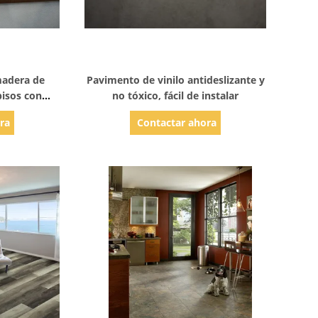
les
Mostrar detalles
madera de
Pavimento de vinilo antideslizante y
pisos con
no tóxico, fácil de instalar
extura de
ra
Contactar ahora