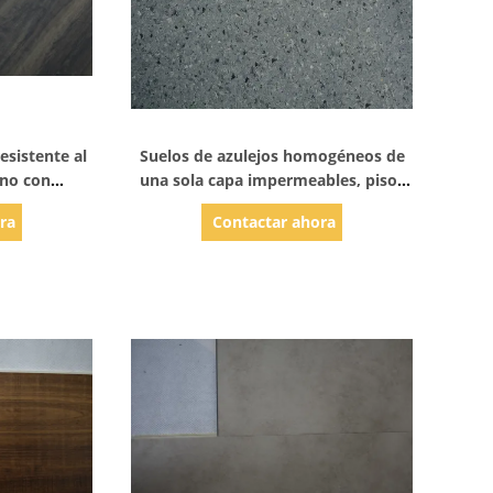
les
Mostrar detalles
esistente al
Suelos de azulejos homogéneos de
rno con
una sola capa impermeables, pisos
mperaturas
comerciales de vinilo
ra
Contactar ahora