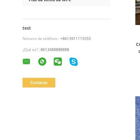
test
Número de teléfono :
+8613911115555
C
¿Qué es? :
8613488888888