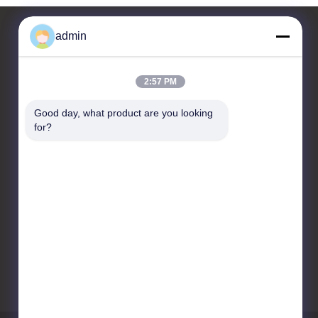
admin
Contactar Ahora
2:57 PM
JIANGSU ESTY BUILDING
Good day, what product are you looking 
MATERIALS CO.,LTD
for?
C-floor 4, R&D HUB 3 No. 18,
Changwu Middle Road,
distrito de Wujin, ciudad de
Changzhou, 213161, Jiangsu,
China
86-0519-00000000
test@test.com