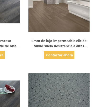
les
Mostrar detalles
troceso
6mm de lujo impermeable clic de
de de bisel
vinilo suelo Resistencia a altas
de madera
temperaturas
ra
Contactar ahora