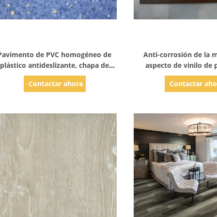
Mostrar detalles
Mostrar detal
Pavimento de PVC homogéneo de
Anti-corrosión de la 
plástico antideslizante, chapa de
aspecto de vinilo de 
suelo de vinilo comercial
madera / mármol / t
Contactar ahora
Contactar aho
alfombra