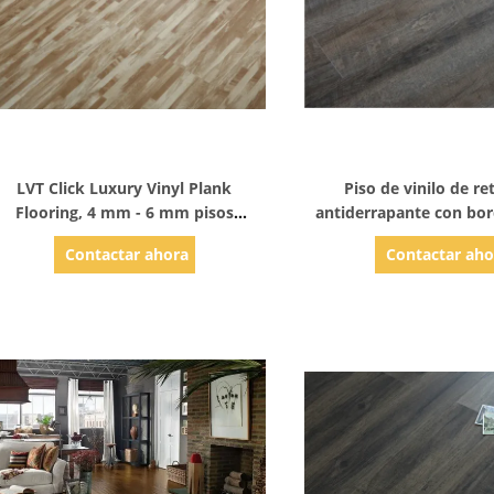
Mostrar detalles
Mostrar detal
LVT Click Luxury Vinyl Plank
Piso de vinilo de re
Flooring, 4 mm - 6 mm pisos
antiderrapante con bor
comerciales de vinilo
que parece un piso 
Contactar ahora
Contactar aho