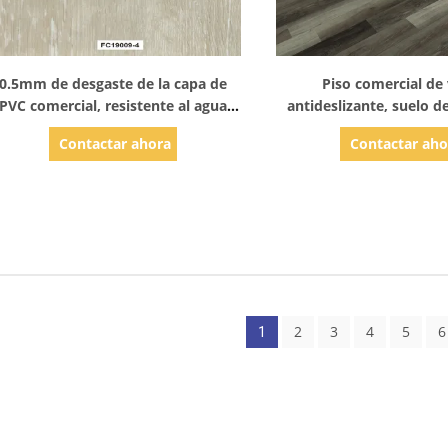
Mostrar detalles
Mostrar detal
0.5mm de desgaste de la capa de
Piso comercial de 
PVC comercial, resistente al agua
antideslizante, suelo d
Industrial de PVC de pisos
PVC de textura de
Contactar ahora
Contactar aho
2
3
4
5
6
1