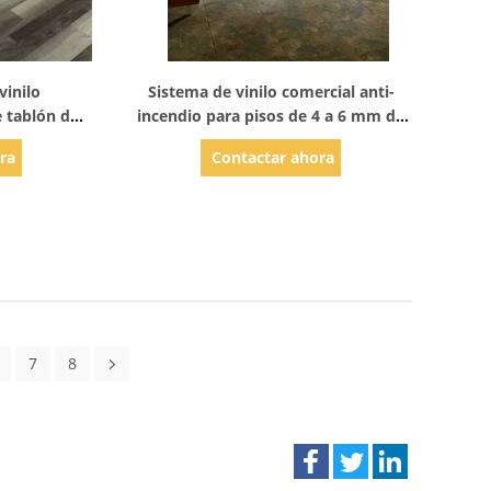
les
Mostrar detalles
vinilo
Sistema de vinilo comercial anti-
e tablón de
incendio para pisos de 4 a 6 mm de
 madera
espesor
ra
Contactar ahora
7
8