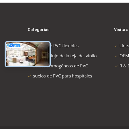
Categorías
Visita a
Suelos de PVC flexibles
Líne
suelo de lujo de la teja del vinilo
OEM
suelos homogéneos de PVC
R & 
suelos de PVC para hospitales