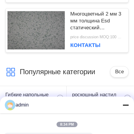
сертификат
КОНФИДЕНЦИАЛЬНОСТИ
Многоцветный 2 мм 3
мм толщина Esd
статический
диссипативный пол
price discussion MOQ:100 кв.м.
для серверной
КОНТАКТЫ
комнаты
Популярные категории
Все
Гибкие напольные
роскошный настил
покрытия из ПВХ
плитки винила
admin
однородные
8:34 PM
напольные
ПВХ-полы больниц
покрытия из ПВХ