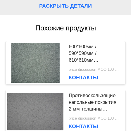
РАСКРЫТЬ ДЕТАЛИ
НОВОСТИ
Похожие продукты
СЛУЧАИ
600*600мм /
590*590мм /
ЗАПРОСИТЕ
610*610мм
Антистатический пол
price discussion MOQ:100 кв.м.
ЦИТАТУ
толщиной 3 мм
КОНТАКТЫ
КАРТА
Противоскользящие
напольные покрытия
САЙТА
2 мм толщины
антистатические
price discussion MOQ:100 кв.м.
виниловые покрытия
КОНТАКТЫ
ПОЛИТИКА
CE / SGS / ISO