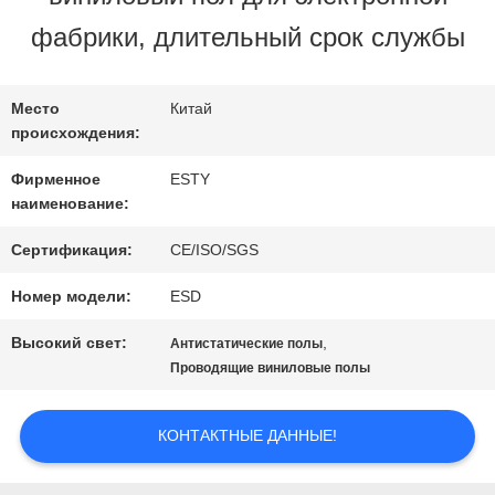
фабрики, длительный срок службы
ЭКСКУРСИЯ
ПО
Место
Китай
происхождения:
ЗАВОДУ
Фирменное
ESTY
наименование:
КОНТРОЛЬ
Сертификация:
CE/ISO/SGS
КАЧЕСТВА
Номер модели:
ESD
Высокий свет:
,
Антистатические полы
СВЯЖИТЕСЬ
Проводящие виниловые полы
С
КОНТАКТНЫЕ ДАННЫЕ!
НАМИ