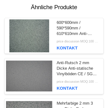
Ähnliche Produkte
RECHTSSACHEN
600*600mm /
BITTE UM
590*590mm /
610*610mm Anti-
EIN
statische Fußböden mit
price discussion MOQ:100 Quadratmeter
einer Dicke von 3 mm
ANGEBOT
KONTAKT
Anti-Rutsch 2 mm
SITEMAP
Dicke Anti-statische
Vinylböden CE / SGS /
ISO-Zertifikat
price discussion MOQ:100 Quadratmeter
DATENSCHUTZRICHTLINIE
KONTAKT
Mehrfarbige 2 mm 3