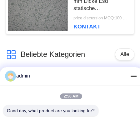
mm Dicke Esd
statische
Dissipationsböden für
price discussion MOQ:100 Quadratmeter
Serverzimmer
KONTAKT
Beliebte Kategorien
Alle
admin
Flexible PVC-
Luxusvinylfliesenbodenbela
Bodenbelag
2:56 AM
homogene PVC-
PVC-Bodenbelag für
Good day, what product are you looking for?
Böden
Krankenhäuser
Anti-statische PVC-
Anti-statische PVC-
Böden
Blätter