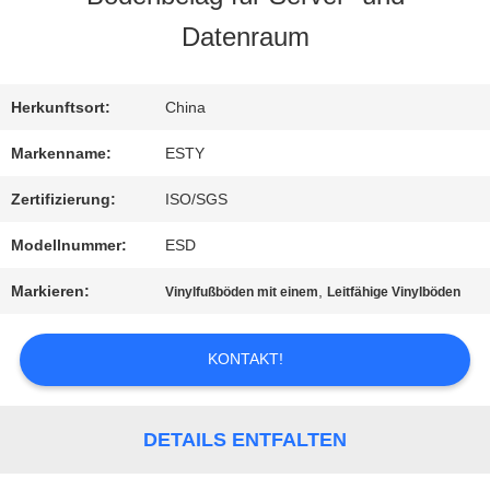
UNS
Datenraum
WERKSBESICHTIGUNG
Herkunftsort:
China
Markenname:
ESTY
QUALITÄTSKONTROLLE
Zertifizierung:
ISO/SGS
Modellnummer:
ESD
KONTAKT
Markieren:
,
Vinylfußböden mit einem
Leitfähige Vinylböden
MIT
KONTAKT!
UNS
DETAILS ENTFALTEN
NEUIGKEITEN