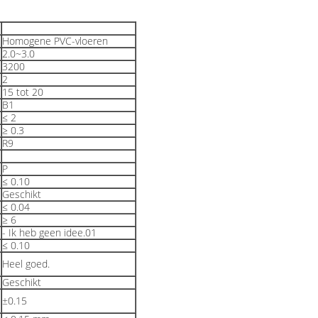
Homogene PVC-vloeren
2.0~3.0
3200
2
15 tot 20
B1
≤ 2
≥ 0.3
R9
P
≤ 0.10
Geschikt
≤ 0.04
≥ 6
- Ik heb geen idee.01
≤ 0.10
Heel goed.
Geschikt
±0.15