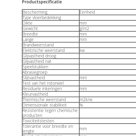
Productspecificatie
Bescherming
Eenheid
Type vloerbedekking
Dikte
mm
Gewicht
g/m2
Breedte
mm
Lange
mm
Brandweerstand
Elektrische weerstand
kw
Glijvastheid droog
Glijvastheid nat
Speelstukken
Abrasiegroep
Slijtvastheid
mm
Test van het rotorwiel
Residuele inkeringen
mm
Kleurvastheid
Thermische weerstand
m2k/w
Dimensionale stabiliteit
%
Resistentie tegen chemische
producten
Toxiciteitstesten
Tolerantie voor breedte en
mm
lengte