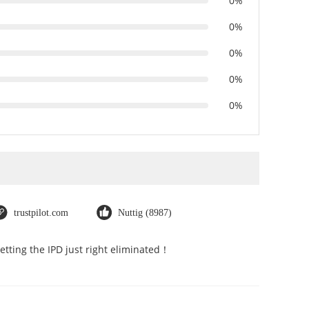
0%
0%
0%
0%
0%
trustpilot.com
Nuttig (8987)
Getting the IPD just right eliminated！