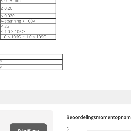
≤ 0,15 mm
≤ 0.20
≤ 0.020
V-spanning < 100V
< 2S
< 1,0 × 106Ω
1.0 × 106Ω ~ 1.0 × 109Ω
GP
GP
Beoordelingsmomentopnam
5
Schrijf een