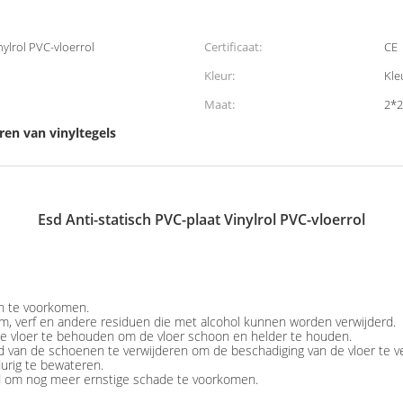
nylrol PVC-vloerrol
Certificaat:
CE
Kleur:
Kle
Maat:
2*2
ren van vinyltegels
Esd Anti-statisch PVC-plaat Vinylrol PVC-vloerrol
n te voorkomen.
ijm, verf en andere residuen die met alcohol kunnen worden verwijderd.
de vloer te behouden om de vloer schoon en helder te houden.
van de schoenen te verwijderen om de beschadiging van de vloer te v
urig te bewateren.
d om nog meer ernstige schade te voorkomen.