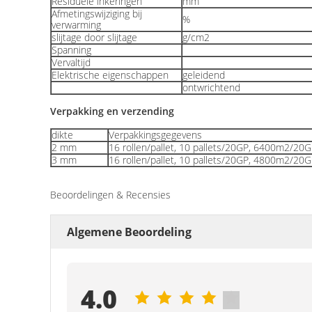
Residuele inkeringen
mm
Afmetingswijziging bij
%
verwarming
slijtage door slijtage
g/cm2
Spanning
Vervaltijd
Elektrische eigenschappen
geleidend
ontwrichtend
Verpakking en verzending
dikte
Verpakkingsgegevens
2 mm
16 rollen/pallet, 10 pallets/20GP, 6400m2/20
3 mm
16 rollen/pallet, 10 pallets/20GP, 4800m2/20
Beoordelingen & Recensies
Algemene Beoordeling
4.0