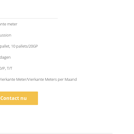
ante meter
cussion
pallet, 10 pallets/20GP
kdagen
D/P, T/T
Vierkante Meter/Vierkante Meters per Maand
Contact nu