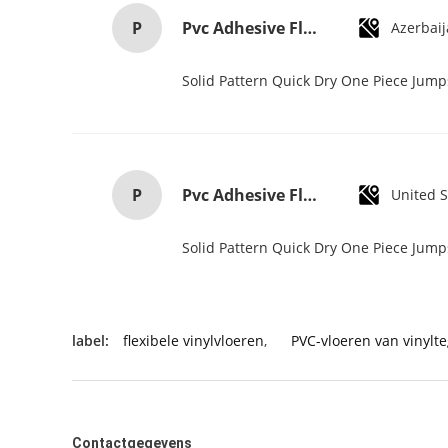
P
Pvc Adhesive Floor Tiles Commercial Light Embossed Wooden Plastic Flooring Tiles
Azerbai
Solid Pattern Quick Dry One Piece Jum
P
Pvc Adhesive Floor Tiles Commercial Light Embossed Wooden Plastic Flooring Tiles
United S
Solid Pattern Quick Dry One Piece Jum
label:
flexibele vinylvloeren
,
PVC-vloeren van vinylte
Contactgegevens