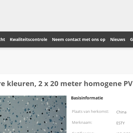
cht
Kwaliteitscontrole
Neem contact met ons op
Nieuws
G
re kleuren, 2 x 20 meter homogene PV
Basisinformatie
Plaats van herkomst:
China
Merknaam:
ESTY