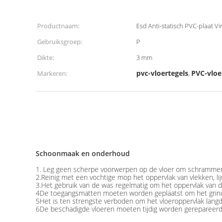
Productnaam:
Esd Anti-statisch PVC-plaat Vi
Gebruiksgroep:
P
Dikte:
3 mm
pvc-vloertegels
PVC-vloe
Markeren:
,
Schoonmaak en onderhoud
1. Leg geen scherpe voorwerpen op de vloer om schramme
2.Reinig met een vochtige mop het oppervlak van vlekken, l
3.Het gebruik van de was regelmatig om het oppervlak van 
4De toegangsmatten moeten worden geplaatst om het grind 
5Het is ten strengste verboden om het vloeroppervlak langd
6De beschadigde vloeren moeten tijdig worden gerepareer