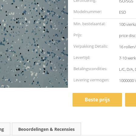
Certificering:
ISO/SGS
Modelnummer:
ESD
Min. bestelaantal:
100 vierk
Prijs:
price dis
Verpakking Details:
16 rollen/
Levertijd:
7-10 wer
Betalingscondities:
L/C, D/A, 
Levering vermogen:
1000000 
Beste prijs
ng
Beoordelingen & Recensies