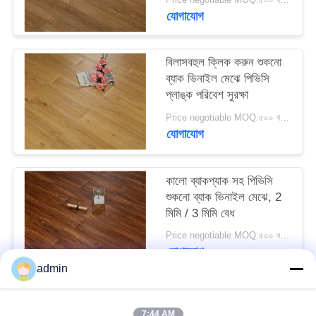
যোগাযোগ
উদ্ধৃতির
জন্য
বিলাসবহুল ক্লিক করুন শুকনো
ব্যাক ভিনাইল মেঝে পিভিসি
আবেদন
প্লাঙ্ক পরিবেশ সুরক্ষা
Price negotiable MOQ:৫০০ বর্গ মিটার
সাইট
যোগাযোগ
ম্যাপ
কালো ব্যাকপ্যাক সহ পিভিসি
গোপনীয়তা
শুকনো ব্যাক ভিনাইল মেঝে, 2
মিমি / 3 মিমি বেধ
নীতি
Price negotiable MOQ:৫০০ বর্গ মিটার
যোগাযোগ
admin
সব
7:44 AM