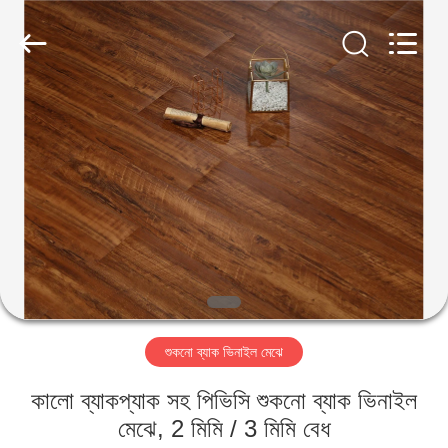
BUILDING
MATERIALS
CO.,LTD.
All
Rights
Reserved.
Developed
by
বাড়ি
ECER
পণ্য
VR
প্রদর্শন
আমাদের
শুকনো ব্যাক ভিনাইল মেঝে
সম্পর্কে
কালো ব্যাকপ্যাক সহ পিভিসি শুকনো ব্যাক ভিনাইল
কারখানা
মেঝে, 2 মিমি / 3 মিমি বেধ