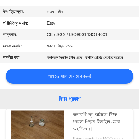
ভ্রমণ
উৎপত্তি স্থল:
চাংঝো, চীন
মান
পরিচিতিমুলক নাম:
Esty
নিয়ন্ত্রণ
সাক্ষ্যদান:
CE / SGS / ISO9001/ISO14001
মডেল নম্বার:
শুকনো পিছনে মেঝে
আমাদের
লক্ষণীয় করা:
,
বিলাসবহুল ভিনাইল টাইল মেঝে
ভিনাইল বোর্ডের মেঝেতে আঠালো
সাথে
যোগাযোগ
আমাদের সাথে যোগাযোগ করুন!
করুন
বিশদ প্রকাশ
খবর
জলরোধী স্ব-আঠালো স্টিক
শুকনো পিছনে ভিনাইল মেঝে
সব
অ্যান্টি-জারা
ক্ষেত্রেই
Price negotiable MOQ:৫০০ বর্গ মিটার