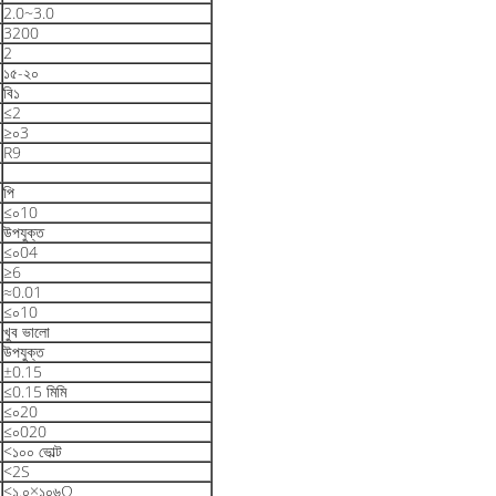
2.0~3.0
3200
2
১৫-২০
বি১
≤2
≥০3
R9
পি
≤০10
উপযুক্ত
≤০04
≥6
≈0.01
≤০10
খুব ভালো
উপযুক্ত
±0.15
≤0.15 মিমি
≤০20
≤০020
<১০০ ভোল্ট
<2S
<১.০×১০৬Ω