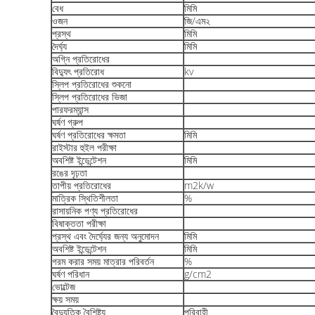
বেধ
মিমি
ওজন
জি/এম২
প্রস্থ
মিমি
দৈর্ঘ্য
মিমি
অগ্নি প্রতিরোধের
বিদ্যুৎ প্রতিরোধ
kv
স্লিপ প্রতিরোধের শুকনো
স্লিপ প্রতিরোধের ভিজা
পারফরম্যান্স
ঘর্ষণ গ্রুপ
ঘর্ষণ প্রতিরোধের ক্ষমতা
মিমি
রাইস্টার হুইল পরীক্ষা
অবশিষ্ট ইন্ডেন্টেশন
মিমি
রঙের দৃঢ়তা
তাপীয় প্রতিরোধের
m2k/w
মাত্রিক স্থিতিশীলতা
%
রাসায়নিক পণ্য প্রতিরোধের
বিষাক্ততা পরীক্ষা
প্রস্থ এবং দৈর্ঘ্যের জন্য অনুমোদন
মিমি
অবশিষ্ট ইন্ডেন্টেশন
মিমি
গরম করার সময় মাত্রার পরিবর্তন
%
ঘর্ষণ পরিধান
g/cm2
ভোল্টেজ
ক্ষয় সময়
বৈদ্যুতিক বৈশিষ্ট্য
পরিবাহী