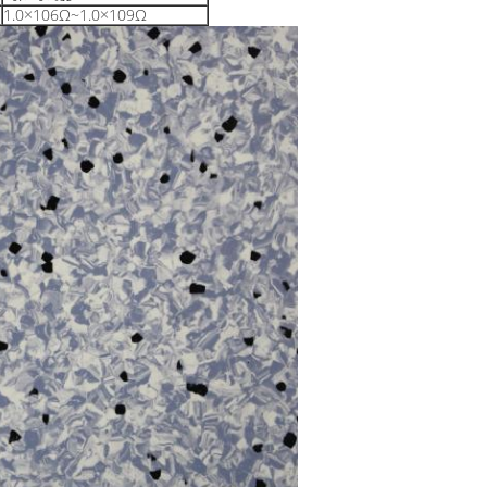
1.0×106Ω~1.0×109Ω