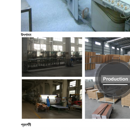
উৎপাদন
প্রদর্শনী