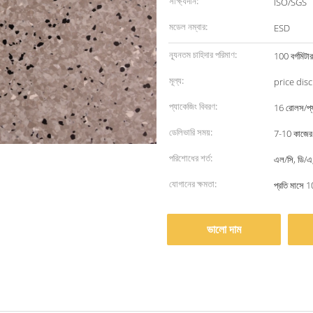
সাক্ষ্যদান:
ISO/SGS
মডেল নম্বার:
ESD
ন্যূনতম চাহিদার পরিমাণ:
100 বর্গমিটার
মূল্য:
price dis
প্যাকেজিং বিবরণ:
16 রোলস/প্য
ডেলিভারি সময়:
7-10 কাজের 
পরিশোধের শর্ত:
এল/সি, ডি/এ, 
যোগানের ক্ষমতা:
প্রতি মাসে 10
ভালো দাম