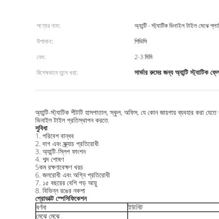
পণ্যের নাম:
অ্যান্টি - স্ট্যাটিক ভিনাইল টাইল মেঝে প্ল
উপাদান:
পিভিসি
বেধ:
2-3 মিমি
সার্ভার রুমের জন্য অ্যান্টি স্ট্যাটিক ফ্
বিশেষভাবে তুলে ধরা:
অ্যান্টি-স্ট্যাটিক শীটটি হাসপাতাল, স্কুল, অফিস, যে কোন জায়গায় ব্যবহার করা যেতে
ভিনাইল টাইল প্রতিস্থাপন করতে.
সুবিধা
1. পরিবেশ বান্ধব
2. দাগ এবং স্ক্র্যাচ প্রতিরোধী
3. অ্যান্টি-স্লিপ ফাংশন
4. শব্দ শোষণ
5কম রক্ষণাবেক্ষণ খরচ
6. জলরোধী এবং অগ্নি প্রতিরোধী
7. ১৫ বছরের বেশি গড় আয়ু
8. বিভিন্ন রঙের নকশা
প্রোডাক্ট স্পেসিফিকেশন
বর্ণনা
ইউনিট
মেঝে মেঝে