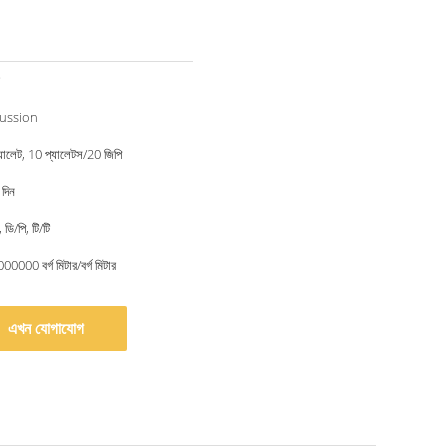
cussion
ালেট, 10 প্যালেটস/20 জিপি
দিন
ডি/পি, টি/টি
00000 বর্গ মিটার/বর্গ মিটার
এখন যোগাযোগ