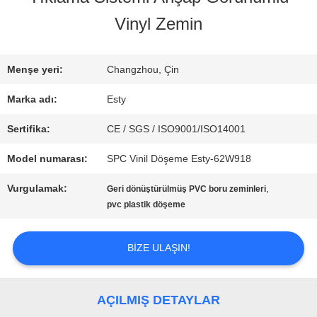
Vinyl Zemin
FABRIKA
TURU
Menşe yeri:
Changzhou, Çin
Marka adı:
Esty
KALITE
Sertifika:
CE / SGS / ISO9001/ISO14001
KONTROLÜ
Model numarası:
SPC Vinil Döşeme Esty-62W918
Vurgulamak:
,
Geri dönüştürülmüş PVC boru zeminleri
BIZIMLE
pvc plastik döşeme
İLETIŞIM
BIZE ULAŞIN!
HABERLER
AÇILMIŞ DETAYLAR