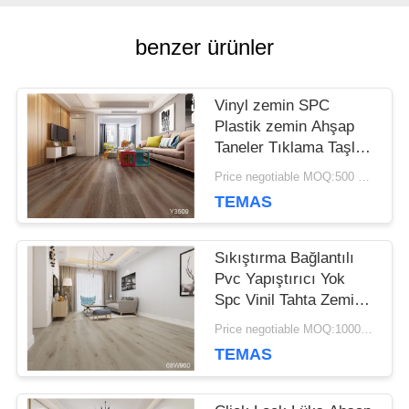
DAVALAR
benzer ürünler
TEKLIF
Vinyl zemin SPC
Plastik zemin Ahşap
ET
Taneler Tıklama Taşları
2mm 3mm Kalınlığı
Price negotiable MOQ:500 metrekare
TEMAS
SITE
HARITASI
Sıkıştırma Bağlantılı
Pvc Yapıştırıcı Yok
Spc Vinil Tahta Zemin
GIZLILIK
Çevre Dostu
Price negotiable MOQ:1000 Metrekare
TEMAS
POLITIKASI