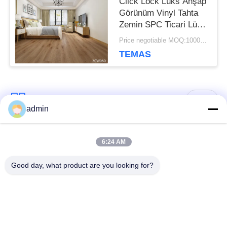
Click Lock Lüks Ahşap
Görünüm Vinyl Tahta
Zemin SPC Ticari Lüks
Vinyl Kelepçesi
Price negotiable MOQ:1000 Metrekare
TEMAS
Popüler Kategoriler
Tüm
admin
Lüks Vinyl Plakalı
6:24 AM
Esnek PVC zemin
Zemin
Good day, what product are you looking for?
Hastane PVC
Homogen pvc zemin
zeminleri
Anti-statik PVC