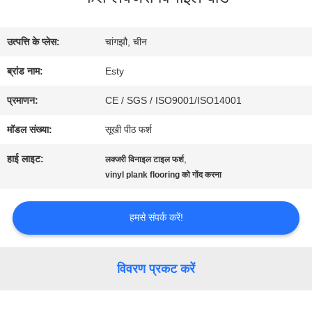
में
उत्पत्ति के प्लेस:
चांगझौ, चीन
फैक्टरी
ब्रांड नाम:
Esty
यात्रा
प्रमाणन:
CE / SGS / ISO9001/ISO14001
मॉडल संख्या:
सूखी पीठ फर्श
गुणवत्ता
हाई लाइट:
,
लक्जरी विनाइल टाइल फर्श
vinyl plank flooring को गोंद करना
नियंत्रण
हमसे संपर्क करें!
हमसे
संपर्क
विवरण प्रकट करें
करें