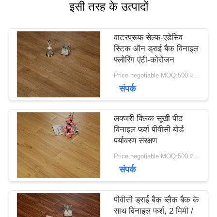
इसी तरह के उत्पादों
समाचार
वाटरप्रूफ सेल्फ-एडेसिव
स्टिक ऑन ड्राई बैक विनाइल
सभी
फ्लोरिंग एंटी-कोरोजन
Price negotiable MOQ:500 वर्ग मीटर
मामलों
संपर्क
एक
लक्जरी क्लिक सूखी पीठ
विनाइल फर्श पीवीसी बोर्ड
बोली
पर्यावरण संरक्षण
Price negotiable MOQ:500 वर्ग मीटर
का
संपर्क
अनुरोध
पीवीसी ड्राई बैक ब्लैक बैक के
साथ विनाइल फर्श, 2 मिमी /