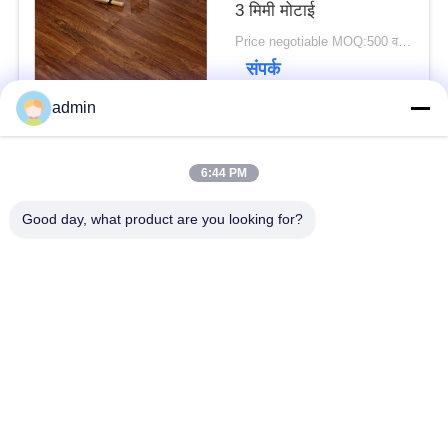
साइटमैप
3 मिमी मोटाई
Price negotiable MOQ:500 वर्ग मीटर
संपर्क
गोपनीयता
admin
नीति
लोकप्रिय श्रेणियां
सभी
6:44 PM
Good day, what product are you looking for?
लचीला पीवीसी फर्श
लक्जरी विनाइल टाइल फर्श
समरूप पीवीसी फर्श
अस्पताल पीवीसी फर्श
विरोधी स्थैतिक पीवीसी फर्श
एंटी स्टैटिक पीवीसी शीट
स्वयं चिपकने वाला विनाइल
सूखी पीठ विनाइल फर्श
फर्श