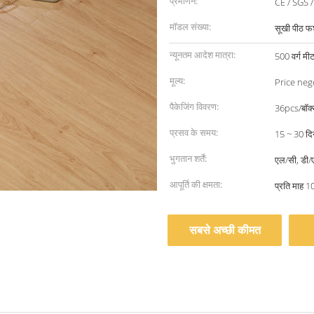
प्रमाणन:
CE / SGS 
मॉडल संख्या:
सूखी पीठ फर
न्यूनतम आदेश मात्रा:
500 वर्ग मी
मूल्य:
Price neg
पैकेजिंग विवरण:
36pcs/बॉक
प्रसव के समय:
15 ~ 30 दि
भुगतान शर्तें:
एल/सी, डी/ए,
आपूर्ति की क्षमता:
प्रति माह 1
सबसे अच्छी कीमत