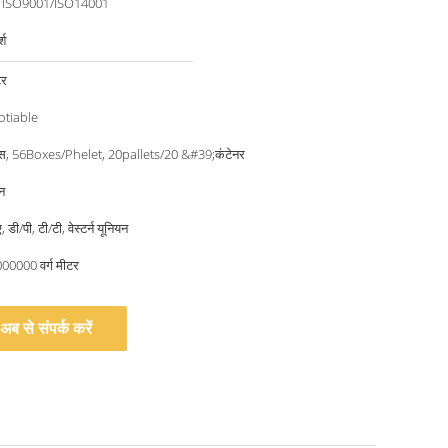
/ ISO9001/ISO14001
्श
टर
otiable
्स, 56Boxes/Phelet, 20pallets/20 &#39;कंटेनर
न
 डी/पी, टी/टी, वेस्टर्न यूनियन
000000 वर्ग मीटर
अब से संपर्क करें