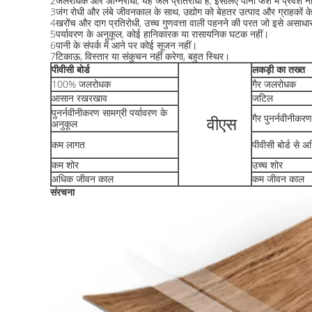
2जलरोधक और अग्निरोधी, यह जल प्रतिरोधी है, इसलिए पानी फर्श में प्रवेश 
3जंग रोधी और लंबे जीवनकाल के साथ, उद्योग को बेहतर उत्पाद और ग्राहकों क
4खरोंच और दाग प्रतिरोधी, उच्च गुणवत्ता वाली पहनने की परत जो इसे असाधा
5पर्यावरण के अनुकूल, कोई हानिकारक या रासायनिक घटक नहीं।
6पानी के संपर्क में आने पर कोई सूजन नहीं।
7टिकाऊ, विस्तार या संकुचन नहीं करेगा, बहुत स्थिर।
पीवीसी बोर्ड
लकड़ी का तख्त
100% जलरोधक
गैर जलरोधक
आसान रखरखाव
जटिल
पुनर्नवीनीकरण सामग्री पर्यावरण के
गैर पुनर्नवीनीकर
वीएस
अनुकूल
कम लागत
पीवीसी बोर्ड से अ
कम शोर
उच्च शोर
अधिक जीवन काल
कम जीवन काल
संरचना