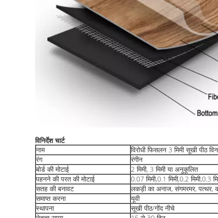
विनिर्देश चार्ट
नाम
विरोधी फिसलन 3 मिमी सूखी पीठ विन
रंग
रंगीन
बोर्ड की मोटाई
2 मिमी, 3 मिमी या अनुकूलित
पहनने की परत की मोटाई
0.07 मिमी,0.1 मिमी,0.2 मिमी,0.3 मि
सतह की बनावट
लकड़ी का अनाज, संगमरमर, पत्थर, क
समाप्त करना
यूवी
स्थापना
सूखी पीठ/गोंद नीचे
नेतृत्व समय
15 से 30 दिन