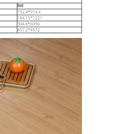
मिमी
152.4*914.4
184.15*1221
304.8*6096
457.2*4572