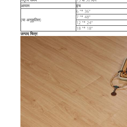
आयाम
इंच
6 "* 36"
7 "* 48"
(या अनुकूलित)
12 "* 24"
18 "* 18"
उत्पाद चित्र