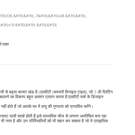
39;X36 &#39;&#39;, 7&#39;&#39;x48 &#39;&#39;,
#39;x18 &#39;&#39; &#39;&#39;
ं/तख़्त
तेजी से बढ़ता बाजार खंड है।एलवीटी (लक्जरी विनाइल टाइल), जो 3 डी प्रिंटिंग
 बदलने का विकल्प बहुत आसान प्रदान करता है.
एलवीटी फर्श के डिजाइन
ीं होते हैं जो आपके घर में वायु की गुणवत्ता को प्रभावित करेंगे।
बनावट वाली सतहें होती हैं,इसे वास्तविक चीज से लगभग अपरिचित बना रहा
टी भी नरम है और उन परिस्थितियों को भी सहन कर सकता है जो ये प्राकृतिक