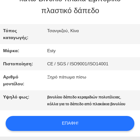
ΕΜΆΣ
πλαστικό δάπεδο
ΕΠΙΣΚΕΨΉ
Τόπος
Τσανγκζού, Κίνα
καταγωγής:
ΕΡΓΟΣΤΑΣΊΟΥ
Μάρκα:
Esty
Πιστοποίηση:
CE / SGS / ISO9001/ISO14001
ΈΛΕΓΧΟΣ
Αριθμό
Ξηρό πάτωμα πίσω
ΠΟΙΌΤΗΤΑΣ
μοντέλου:
Υψηλό φως:
,
βινυλίου δάπεδο κεραμιδιών πολυτέλειας
ΕΠΙΚΟΙΝΩΝΉΣΤΕ
κόλλα για το δάπεδο από πλακάκια βινυλίου
ΜΑΖΊ
ΕΠΑΦΉ!
ΜΑΣ