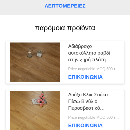
ΛΕΠΤΟΜΈΡΕΙΕΣ
ΕΙΔΉΣΕΙΣ
παρόμοια προϊόντα
ΥΠΟΘΈΣΕΙΣ
Αδιάβροχο
αυτοκόλλητο ραβδί
ΖΗΤΉΣΤΕ
στην ξηρή πλάτη
Βινύλιο πάτωμα αντι-
Price negotiable MOQ:500 τετραγωνικά μέτρα
ΜΙΑ
διάβρωση
ΕΠΙΚΟΙΝΩΝΊΑ
ΠΡΟΣΦΟΡΆ
Λούξυ Κλικ Σούκα
Πίσω Βινύλιο
SITEMAP
Πυροσβεστικό
Πυροσβεστικό
Price negotiable MOQ:500 τετραγωνικά μέτρα
Πλακέτο
ΕΠΙΚΟΙΝΩΝΊΑ
ΠΟΛΙΤΙΚΉ
Περιβαλλοντική