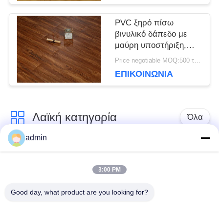
Προστασία
ΑΠΟΡΡΉΤΟΥ
PVC ξηρό πίσω
βινυλικό δάπεδο με
μαύρη υποστήριξη,
πάχος 2 / 3mm
Price negotiable MOQ:500 τετραγωνικά μέτρα
ΕΠΙΚΟΙΝΩΝΊΑ
Λαϊκή κατηγορία
Όλα
admin
βινυλίου δάπεδο
Ελαστικό PVC
κεραμιδιών
3:00 PM
δάπεδο
πολυτέλειας
Good day, what product are you looking for?
Ομοιογενές δάπεδο
Υπόγεια από PVC
PVC
νοσοκομείου