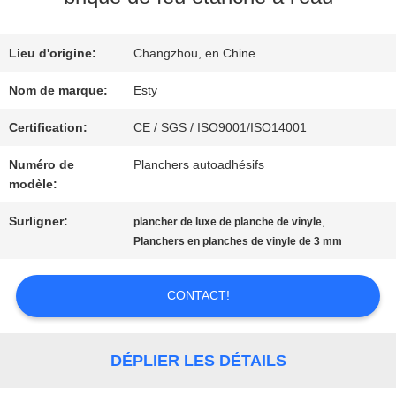
À
Lieu d'origine:
Changzhou, en Chine
Nom de marque:
Esty
PROPOS
Certification:
CE / SGS / ISO9001/ISO14001
DE
Numéro de
Planchers autoadhésifs
NOUS
modèle:
Surligner:
,
plancher de luxe de planche de vinyle
VISITE
Planchers en planches de vinyle de 3 mm
DE
CONTACT!
L'USINE
DÉPLIER LES DÉTAILS
CONTRÔLE