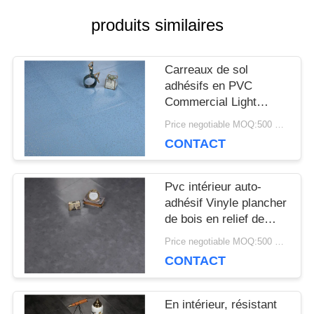
produits similaires
DE
LA
Carreaux de sol
adhésifs en PVC
QUALITÉ
Commercial Light
Carreaux de sol en
Price negotiable MOQ:500 mètres carrés
bois en plastique en
NOUS
CONTACT
relief
CONTACTER
Pvc intérieur auto-
adhésif Vinyle plancher
de bois en relief de
NOUVELLES
pierre carreaux chêne
Price negotiable MOQ:500 mètres carrés
CONTACT
LES
En intérieur, résistant
AFFAIRES