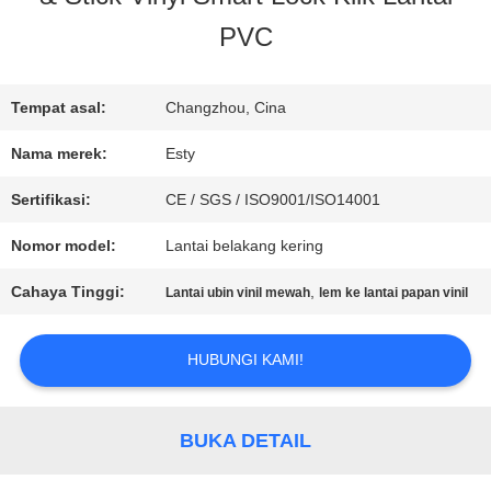
PVC
WISATA
PABRIK
Tempat asal:
Changzhou, Cina
Nama merek:
Esty
KONTROL
Sertifikasi:
CE / SGS / ISO9001/ISO14001
KUALITAS
Nomor model:
Lantai belakang kering
Cahaya Tinggi:
,
Lantai ubin vinil mewah
lem ke lantai papan vinil
HUBUNGI
HUBUNGI KAMI!
KAMI
BUKA DETAIL
BERITA