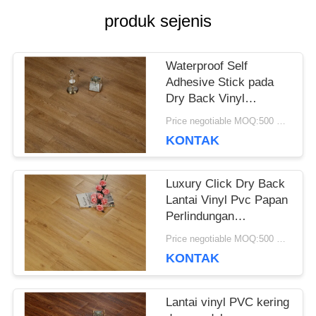
produk sejenis
SEMUA
KASUS
Waterproof Self
Adhesive Stick pada
Dry Back Vinyl
QUOTE
Flooring Anti-korosi
Price negotiable MOQ:500 meter persegi
REQUEST
KONTAK
SUATU
Luxury Click Dry Back
Lantai Vinyl Pvc Papan
Perlindungan
SITEMAP
Lingkungan
Price negotiable MOQ:500 meter persegi
KONTAK
KEBIJAKAN
Lantai vinyl PVC kering
PRIVASI