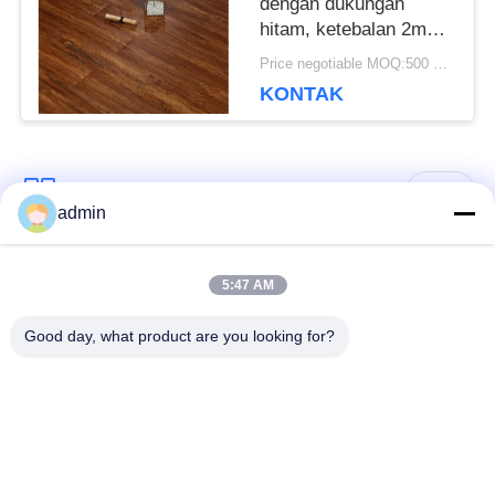
dengan dukungan
hitam, ketebalan 2mm /
3mm
Price negotiable MOQ:500 meter persegi
KONTAK
Bad Request
Semua
admin
Lantai ubin vinil
5:47 AM
Lantai PVC Fleksibel
mewah
Good day, what product are you looking for?
lantai pvc rumah
Lantai PVC homogen
sakit
Lantai PVC Anti-
Lembar PVC anti-
statis
statis