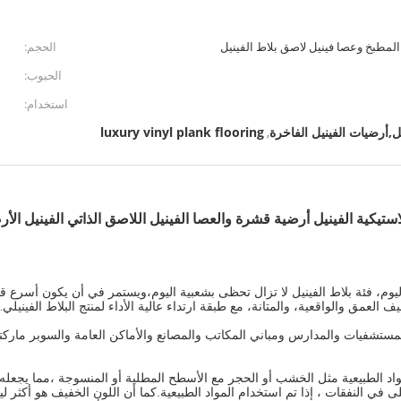
المطبخ وعصا فينيل لاصق بلاط الفينيل
الحجم:
الحبوب:
استخدام:
أرضيات الفينيل الفاخرة
luxury vinyl plank flooring
,
استيكية الفينيل أرضية قشرة والعصا الفينيل اللاصق الذاتي الفينيل الأر
ضيف العمق والواقعية، والمتانة، مع طبقة ارتداء عالية الأداء لمنتج البلاط الفينيلي.
مستشفيات والمدارس ومباني المكاتب والمصانع والأماكن العامة والسوبر ماركتا
قيقي لمظهر المواد الطبيعية مثل الخشب أو الحجر مع الأسطح المطلية أو المنسوجة ،مما 
 في النفقات ، إذا تم استخدام المواد الطبيعية.كما أن اللون الخفيف هو أكثر ل