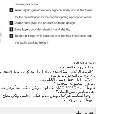
الأسئلة الشائعة
1ماذا عن وقت التسليم ؟
-->الوقت الرئيسي منذ استلام 30% T / T الودائع: 30 يوما. (ستعد العينات في غضون 5 أيام.)
2أي نوع من المدفوعات تدعم ؟
--> T/T ، L/C ، خط الائتمان الإلكتروني
3ما هي المجموعة المحددة ؟
عموماً ، الـ MOQ 500SQM لكل لون ، ولكن يمكننا أيضاً توفير عينات للتفتيش على الجودة.
4هل تتقاضون ثمن العينات؟
----وفقا لسياسة شركتنا ، ونحن نقدم عينات مجانية ، ولكن تحتاج ا
التقييمات والمراجعات
التقييم العام