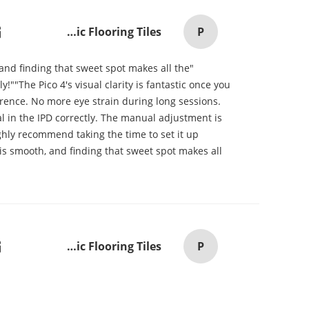
P
Pvc Adhesive Floor Tiles Commercial Light Embossed Wooden Plastic Flooring Tiles
, and finding that sweet spot makes all the
""The Pico 4's visual clarity is fantastic once you
erence. No more eye strain during long sessions.
ial in the IPD correctly. The manual adjustment is
ghly recommend taking the time to set it up
t is smooth, and finding that sweet spot makes all
P
Pvc Adhesive Floor Tiles Commercial Light Embossed Wooden Plastic Flooring Tiles