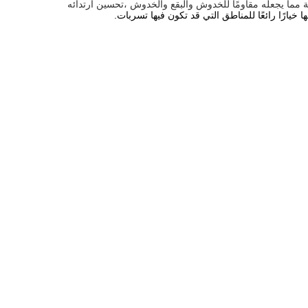
ب طبقة إضافية من فيلم ثقيل مغطى بـ urethane المقاوم للأشعة فوق البنفسجية مما يجعله مقاومًا للخدوش والبقع والخدوش ،تحسين ارتدائه