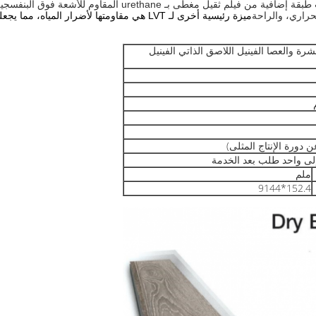
يعد LVT عادةً أكثر سمكاً من مواد الأرضيات الفينيل التقليدية بسب
حراري، والراحة
ميزة رئيسية أخرى لـ LVT هي مقاومتها لأضرار المياه، مما يجعلها خيارًا رائعًا للمناطق التي قد تكون فيها تسربات.
شرة والعصا الفينيل اللاصق الذاتي الفينيل
دورة الإنتاج المثلى)
إلى واحد طلب بعد الخدمة
ملم
152.4*9144