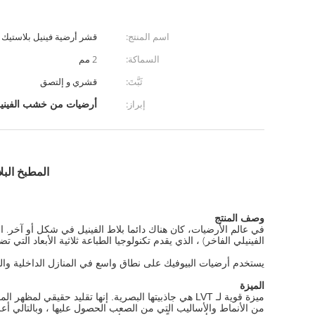
اسم المنتج:
قشر أرضية فينيل بلاستيك 
السماكة:
2 مم
ثَبَّتَ:
قشري و إلتصق
أرضيات من خشب الفينيل,
إبراز:
المطبخ البل
وصف المنتج
الفينيلي الفاخر) ، الذي يقدم تكنولوجيا الطباعة ثلاثية الأبعاد التي ت
يستخدم أرضيات البيوفيك على نطاق واسع في المنازل الداخلية وال
الميزة
ميزة قوية لـ LVT هي جاذبيتها البصرية. إنها تقليد ح
من الأنماط والأساليب التي من الصعب الحصول عليها ، وبالتالي أعلى