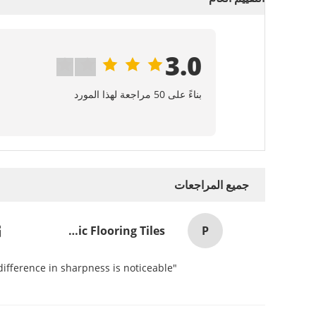
3.0
بناءً على 50 مراجعة لهذا المورد
جميع المراجعات
P
Pvc Adhesive Floor Tiles Commercial Light Embossed Wooden Plastic Flooring Tiles
"Setting the IPD on my Pico 4 was a game-changer! The three physical presets cover most ranges, and the difference in sharpness is noticeable.