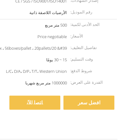
إصدار الشهادات:
CE / SGS / ISO9001/ISO14001
رقم الموديل:
الأرضيات اللاصقة ذاتية
الحد الأدنى لكمية:
500 متر مربع
الأسعار:
Price negotiable
تفاصيل التغليف:
pcs/box ، 56boxes/pallet ، 20pallets/20 &#39
وقت التسليم:
15 ~ 30 يومًا
شروط الدفع:
L/C، D/A، D/P، T/T، Western Union
القدرة على العرض:
1000000 متر مربع شهريا
افضل سعر
ﺎﺘﺼﻟ ﺍﻶﻧ