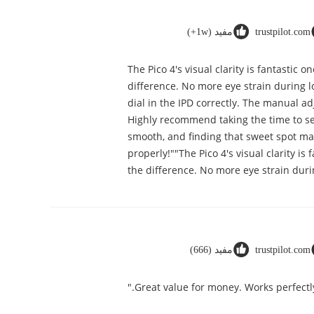
trustpilot.com
مفيد (1w+)
"The Pico 4's visual clarity is fantasti
difference. No more eye strain during lo
dial in the IPD correctly. The manual a
Highly recommend taking the time to set 
smooth, and finding that sweet spot mak
properly!""The Pico 4's visual clarity i
the difference. No more eye strain duri
trustpilot.com
مفيد (666)