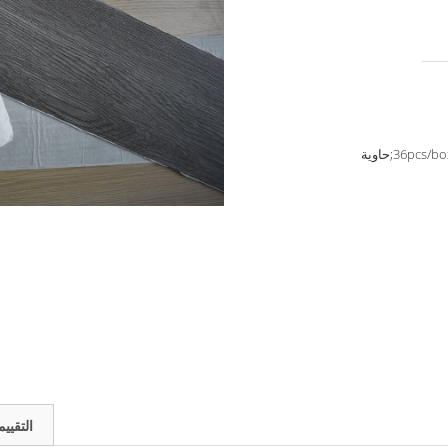
36;حاوية
التقيي