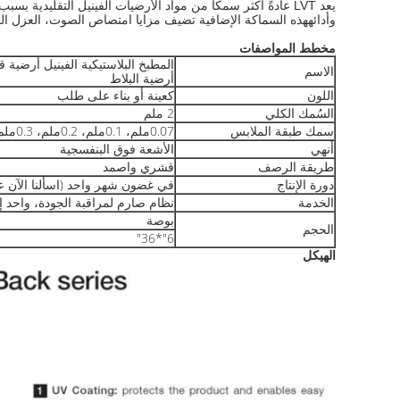
وأدائههذه السماكة الإضافية تضيف مزايا امتصاص الصوت، العزل ال
مخطط المواصفات
المطبخ البلاستيكية الفينيل أرضية ق
الاسم
أرضية البلاط
اللون
كعينة أو بناء على طلب
السُمك الكلي
2 ملم
سمك طبقة الملابس
0.07ملم، 0.1ملم، 0.2ملم، 0.3ملم
أنهي
الأشعة فوق البنفسجية
طريقة الرصف
قشري واصمد
دورة الإنتاج
في غضون شهر واحد (اسألنا الآن عن 
الخدمة
نظام صارم لمراقبة الجودة، واحد 
بوصة
الحجم
6"*36"
الهيكل