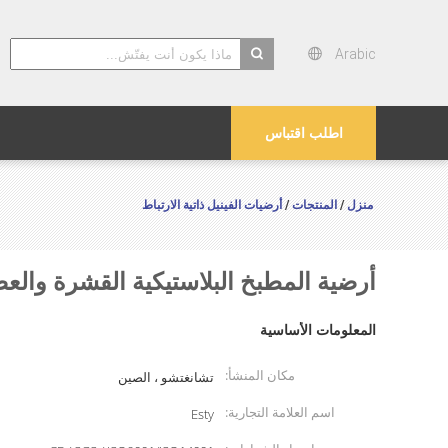
Arabic
search
اطلب اقتباس
منزل
المنتجات
أرضيات الفينيل ذاتية الارتباط
/
/
أرضية المطبخ البلاستيكية القشرة والعص
المعلومات الأساسية
مكان المنشأ:
تشانغتشو ، الصين
اسم العلامة التجارية:
Esty